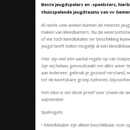
Beste jeugdspelers en -speelsters, hier
thuisspelende
j
eugdteams van vv Gemer
Al reeds vele weken kunnen de meeste jeugd
maken van kleedkamers. Nu de w
eersomstan
of we toch kleed
lokalen
ter beschikking kunn
jeugd heeft indien mogelijk al een kleedloka
a
Hier zijn wel een aantal regels op van toep
zijn wij helaas genoodzaakt om alles weer 
aan iedereen: gebruik je gezond verstand, ne
tot de kwetsbare groep behoren, bijvoorbe
Het idee is om deze proef voor zowel de we
september
.
Spelregels:
•
Kleed
lokalen
zijn alleen beschikbaar voor 