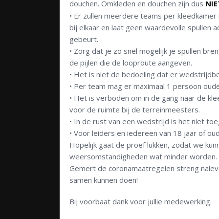
douchen. Omkleden en douchen zijn dus
NIE
•
Er zullen meerdere teams per kleedkamer 
bij elkaar en laat geen waardevolle spullen a
gebeurt.
•
Zorg dat je zo snel mogelijk je spullen bre
de pijlen die de looproute aangeven.
•
Het is niet de bedoeling dat er wedstrijd
•
Per team mag er maximaal 1 persoon ouder
•
Het is verboden om in de gang naar de kle
voor de ruimte bij de terreinmeesters
.
•
In de rust
van een wedstrijd
is het niet to
e
•
Voor leiders
en iedereen van 18 jaar of ou
Hopelijk gaat de proef lukken, zodat we kunn
weersomstandigheden wat minder worden. Het 
Gemert de coronamaatregelen streng naleven
samen kunnen doen!
Bij voorbaat dank voor jullie medewerking.