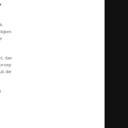
r
ik
kijken
e
et, dan
oproep
ub die
6
e