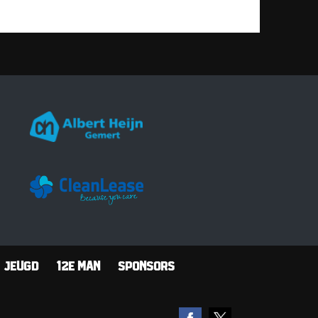
Jeugd
12e man
Sponsors