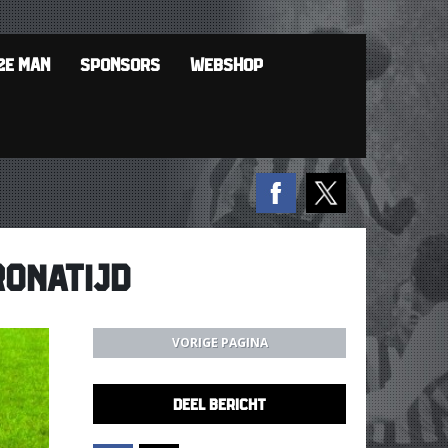
2E MAN
SPONSORS
WEBSHOP
RONATIJD
VORIGE PAGINA
DEEL BERICHT