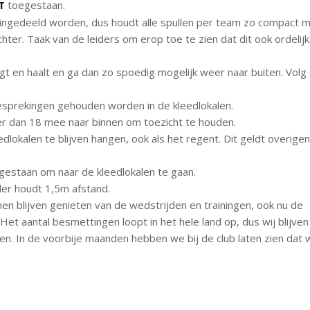
T
toegestaan.
ingedeeld worden, dus houdt alle spullen per team
zo compact m
chter.
Taak van de leiders om erop toe te zien dat dit ook ordelijk
ngt en haalt en ga dan zo spoedig mogelijk weer naar buiten. Volg 
besprekingen gehouden worden in de klee
dlokalen.
 dan 18 mee naar binnen om toezicht te houden.
edlokalen
te blijven hangen, ook als het regent.
D
i
t geldt
overige
gestaan om naar de kleedlokalen te gaan
.
der houdt 1,5m afstand.
en blijven genieten van de wedstrijden en trainingen, ook nu de
aantal besmettingen loopt in het hele land op, dus wij blijven 
. In de voorbije maanden hebben we bij de club laten zien dat 