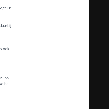
ogelijk
daarbij
ns
ook
bij vv
we het