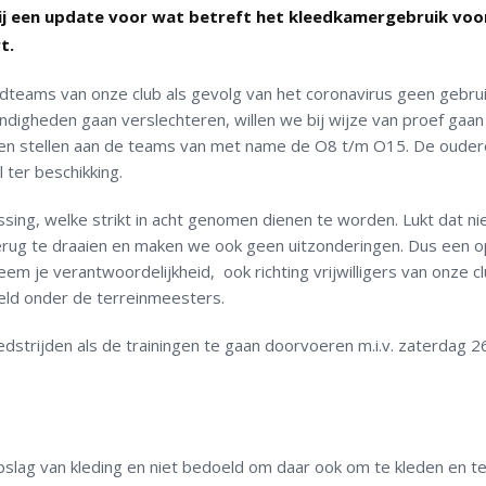
bij een update voor wat betreft het kleedkamergebruik voo
t.
teams van onze club als gevolg van het coronavirus geen gebru
digheden gaan verslechteren, willen we bij wijze van proef gaan 
en stellen aan de teams
van met name de
O8 t/m O15
.
De ouder
l ter beschikking.
assing, welke strikt in acht genomen dienen te worden.
Lukt dat ni
terug te draaien en maken we ook geen uitzonderingen. Dus een 
em je verantwoordelijkheid, ook richting vrijwilligers van onze cl
eld onder de terreinmeesters.
dstrijden als de trainingen te gaan doorvoeren
m.i.v. zaterdag 2
opslag
van
kleding en niet bedoeld om daar ook om te kleden en t