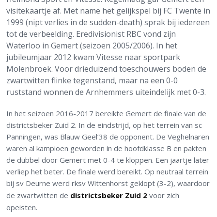
visitekaartje af. Met name het gelijkspel bij FC Twente in
1999 (nipt verlies in de sudden-death) sprak bij iedereen
tot de verbeelding. Eredivisionist RBC vond zijn
Waterloo in Gemert (seizoen 2005/2006). In het
jubileumjaar 2012 kwam Vitesse naar sportpark
Molenbroek. Voor drieduizend toeschouwers boden de
zwartwitten flinke tegenstand, maar na een 0-0
ruststand wonnen de Arnhemmers uiteindelijk met 0-3.
In het seizoen 2016-2017 bereikte Gemert de finale van de
districtsbeker Zuid 2. In de eindstrijd, op het terrein van sc
Panningen, was Blauw Geel’38 de opponent. De Veghelnaren
waren al kampioen geworden in de hoofdklasse B en pakten
de dubbel door Gemert met 0-4 te kloppen. Een jaartje later
verliep het beter. De finale werd bereikt. Op neutraal terrein
bij sv Deurne werd rksv Wittenhorst geklopt (3-2), waardoor
de zwartwitten de
districtsbeker Zuid 2
voor zich
opeisten.