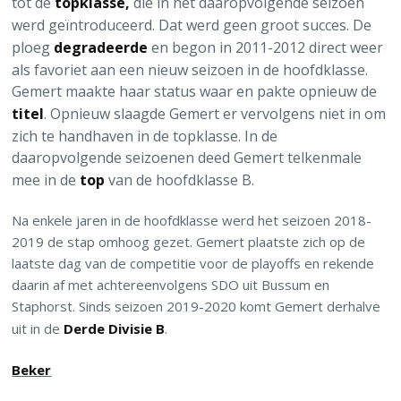
tot de
topklasse,
die in het daaropvolgende seizoen
werd geïntroduceerd. Dat werd geen groot succes. De
ploeg
degradeerde
en begon in 2011-2012 direct weer
als favoriet aan een nieuw seizoen in de hoofdklasse.
Gemert maakte haar status waar en pakte opnieuw de
titel
. Opnieuw slaagde Gemert er vervolgens niet in om
zich te handhaven in de topklasse. In de
daaropvolgende seizoenen deed Gemert telkenmale
mee in de
top
van de hoofdklasse B.
Na enkele jaren in de hoofdklasse werd het seizoen 2018-
2019 de stap omhoog gezet. Gemert plaatste zich op de
laatste dag van de competitie voor de playoffs en rekende
daarin af met achtereenvolgens SDO uit Bussum en
Staphorst. Sinds seizoen 2019-2020 komt Gemert derhalve
uit in de
Derde Divisie B
.
Beker