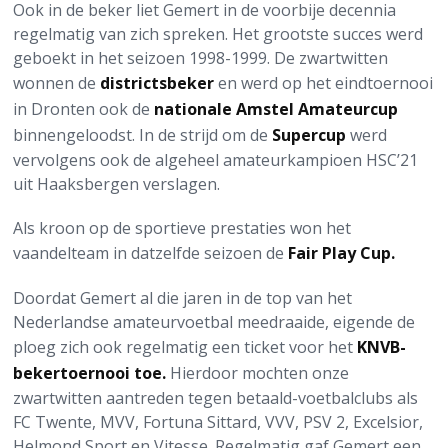
Ook in de beker liet Gemert in de voorbije decennia
regelmatig van zich spreken. Het grootste succes werd
geboekt in het seizoen 1998-1999. De zwartwitten
wonnen de
districtsbeker
en werd op het eindtoernooi
in Dronten ook de
nationale Amstel Amateurcup
binnengeloodst. In de strijd om de
Supercup
werd
vervolgens ook de algeheel amateurkampioen HSC’21
uit Haaksbergen verslagen.
Als kroon op de sportieve prestaties won het
vaandelteam in datzelfde seizoen de
Fair Play Cup.
Doordat Gemert al die jaren in de top van het
Nederlandse amateurvoetbal meedraaide, eigende de
ploeg zich ook regelmatig een ticket voor het
KNVB-
bekertoernooi toe.
Hierdoor mochten onze
zwartwitten aantreden tegen betaald-voetbalclubs als
FC Twente, MVV, Fortuna Sittard, VVV, PSV 2, Excelsior,
Helmond Sport en Vitesse. Regelmatig gaf Gemert een