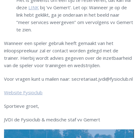
Het is gewenst om een tijd te reserveren, dat kan via
deze
LINK
bij ‘
vv Gemert
’.
Let op:
Wanneer je op de
link hebt geklikt, ga je onderaan in het beeld naar
‘’meer services weergeven’’ om vervolgens
vv Gemert
te zien.
Wanneer een speler gebruik heeft gemaakt van het
inloopspreekuur zal er contact worden gelegd met de
trainer. Hierbij wordt advies gegeven over de inzetbaarheid
van de speler voor trainingen en wedstrijden.
Voor vragen kunt u mailen naar: secretariaat.jvdi@fysioclub.nl
Website Fysioclub
Sportieve groet,
JVDI de Fysioclub & medische staf vv Gemert
Videospeler