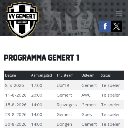
PROGRAMMA GEMERT 1
Datum
Aanvangstijd
Thuisteam
Uitteam
Status
8-8-2026
17:00
Udi'19
Gemert
Te spelen
11-8-2026
20:00
Gemert
AWC
Te spelen
15-8-2026
14:00
Rijnvogels
Gemert
Te spelen
23-8-2026
14:00
Gemert
Goes
Te spelen
30-8-2026
14:00
Dongen
Gemert
Te spelen