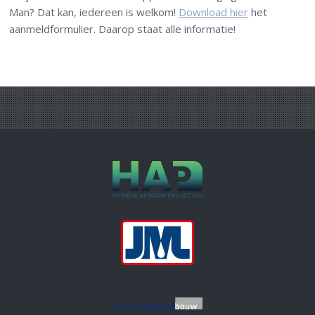
Man? Dat kan, iedereen is welkom!
Download hier
het
aanmeldformulier. Daarop staat alle informatie!