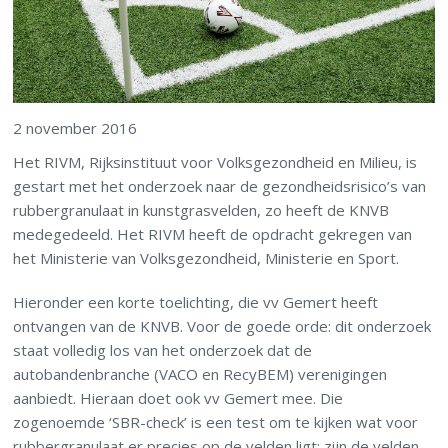
2 november 2016
Het RIVM, Rijksinstituut voor Volksgezondheid en Milieu, is
gestart met het onderzoek naar de gezondheidsrisico’s van
rubbergranulaat in kunstgrasvelden, zo heeft de KNVB
medegedeeld. Het RIVM heeft de opdracht gekregen van
het Ministerie van Volksgezondheid, Ministerie en Sport.
Hieronder een korte toelichting, die vv Gemert heeft
ontvangen van de KNVB. Voor de goede orde: dit onderzoek
staat volledig los van het onderzoek dat de
autobandenbranche (VACO en RecyBEM) verenigingen
aanbiedt. Hieraan doet ook vv Gemert mee. Die
zogenoemde ‘SBR-check’ is een test om te kijken wat voor
rubbergranulaat er precies op de velden ligt; zijn de velden