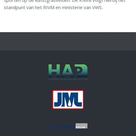
sporten op de kunstgrasvelden. De KNVB volgt hierbij het
standpunt van het RIVM en ministerie van VWS.