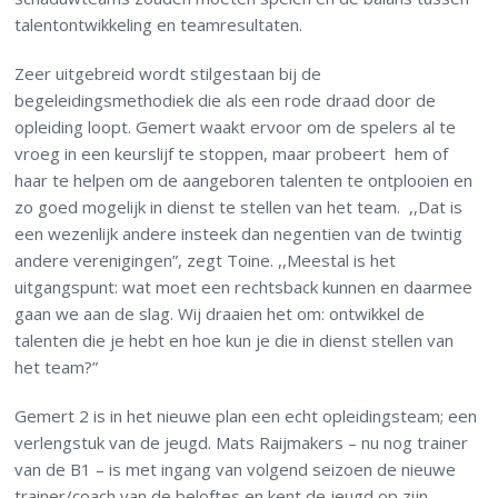
talentontwikkeling en teamresultaten.
Zeer uitgebreid wordt stilgestaan bij de
begeleidingsmethodiek die als een rode draad door de
opleiding loopt. Gemert waakt ervoor om de spelers al te
vroeg in een keurslijf te stoppen, maar probeert hem of
haar te helpen om de aangeboren talenten te ontplooien en
zo goed mogelijk in dienst te stellen van het team. ,,Dat is
een wezenlijk andere insteek dan negentien van de twintig
andere verenigingen”, zegt Toine. ,,Meestal is het
uitgangspunt: wat moet een rechtsback kunnen en daarmee
gaan we aan de slag. Wij draaien het om: ontwikkel de
talenten die je hebt en hoe kun je die in dienst stellen van
het team?”
Gemert 2 is in het nieuwe plan een echt opleidingsteam; een
verlengstuk van de jeugd. Mats Raijmakers – nu nog trainer
van de B1 – is met ingang van volgend seizoen de nieuwe
trainer/coach van de beloftes en kent de jeugd op zijn