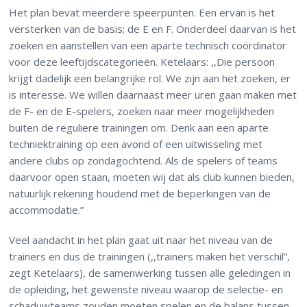
Het plan bevat meerdere speerpunten. Een ervan is het
versterken van de basis; de E en F. Onderdeel daarvan is het
zoeken en aanstellen van een aparte technisch coördinator
voor deze leeftijdscategorieën. Ketelaars: ,,Die persoon
krijgt dadelijk een belangrijke rol. We zijn aan het zoeken, er
is interesse. We willen daarnaast meer uren gaan maken met
de F- en de E-spelers, zoeken naar meer mogelijkheden
buiten de reguliere trainingen om. Denk aan een aparte
techniektraining op een avond of een uitwisseling met
andere clubs op zondagochtend. Als de spelers of teams
daarvoor open staan, moeten wij dat als club kunnen bieden,
natuurlijk rekening houdend met de beperkingen van de
accommodatie.”
Veel aandacht in het plan gaat uit naar het niveau van de
trainers en dus de trainingen (,,trainers maken het verschil”,
zegt Ketelaars), de samenwerking tussen alle geledingen in
de opleiding, het gewenste niveau waarop de selectie- en
schaduwteams zouden moeten spelen en de balans tussen