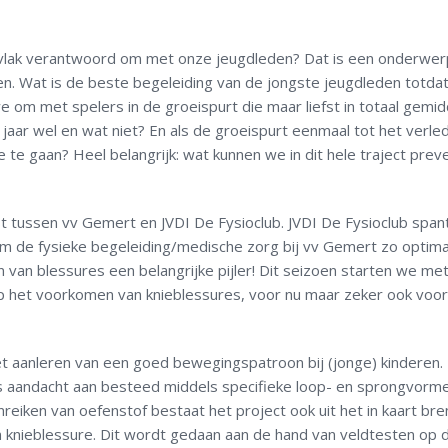
e vlak verantwoord om met onze jeugdleden? Dat is een onderwe
en. Wat is de beste begeleiding van de jongste jeugdleden totda
 om met spelers in de groeispurt die maar liefst in totaal gemid
r jaar wel en wat niet? En als de groeispurt eenmaal tot het verle
te gaan? Heel belangrijk: wat kunnen we in dit hele traject preve
t tussen vv Gemert en JVDI De Fysioclub. JVDI De Fysioclub spant
m de fysieke begeleiding/medische zorg bij vv Gemert zo optima
en van blessures een belangrijke pijler! Dit seizoen starten we me
t op het voorkomen van knieblessures, voor nu maar zeker ook voo
het aanleren van een goed bewegingspatroon bij (jonge) kinderen.
 aandacht aan besteed middels specifieke loop- en sprongvorme
reiken van oefenstof bestaat het project ook uit het in kaart br
 knieblessure. Dit wordt gedaan aan de hand van veldtesten op d