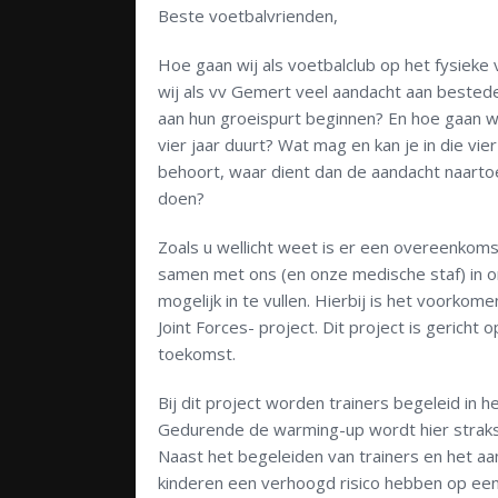
Beste voetbalvrienden,
Hoe gaan wij als voetbalclub op het fysiek
wij als vv Gemert veel aandacht aan bested
aan hun groeispurt beginnen? En hoe gaan we
vier jaar duurt? Wat mag en kan je in die vie
behoort, waar dient dan de aandacht naartoe 
doen?
Zoals u wellicht weet is er een overeenkoms
samen met ons (en onze medische staf) in o
mogelijk in te vullen. Hierbij is het voorkom
Joint Forces- project. Dit project is gerich
toekomst.
Bij dit project worden trainers begeleid in 
Gedurende de warming-up wordt hier straks
Naast het begeleiden van trainers en het aan
kinderen een verhoogd risico hebben op een