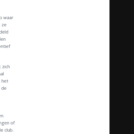
rp waar
t ze
deld
den
ntief
 zich
al
t het
r de
n.
engen of
e club.