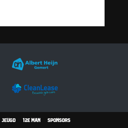
Jeugd
12e man
Sponsors