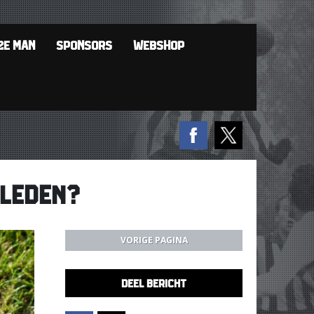
2E MAN
SPONSORS
WEBSHOP
DLEDEN?
VORIGE PAGINA
DEEL BERICHT