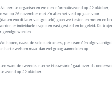
t. Als eerste organiseren we een informatieavond op 22 oktober,
len we op 26 november met z’n allen het veld op gaan voor
(datum wordt later vastgesteld) gaan we testen en meten en b
orden er individuele trajecten vastgesteld en begeleid. Dit trajec
er gevolgd worden.
 We hopen, naast de selectietrainers, per team één afgevaardigd
van harte welkom maar dan wel graag aanmelden op
gaten want de tweede, interne Nieuwsbrief gaat over dit onderwe
ste avond op 22 oktober.