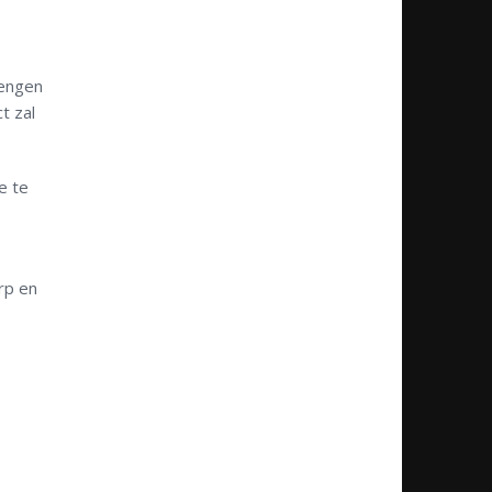
rengen
t zal
e te
rp en