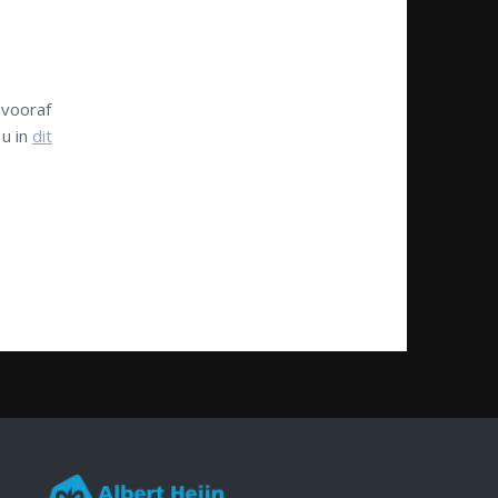
 vooraf
 u in
dit