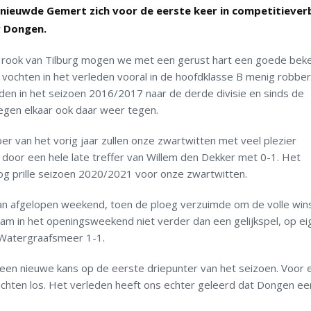
nieuwde Gemert zich voor de eerste keer in competitieve
v Dongen.
de rook van Tilburg mogen we met een gerust hart een goede bek
ochten in het verleden vooral in de hoofdklasse B menig robber
rden in het seizoen 2016/2017 naar de derde divisie en sinds de
gen elkaar ook daar weer tegen.
er van het vorig jaar zullen onze zwartwitten met veel plezier
oor een hele late treffer van Willem den Dekker met 0-1. Het
g prille seizoen 2020/2021 voor onze zwartwitten.
an afgelopen weekend, toen de ploeg verzuimde om de volle wi
m in het openingsweekend niet verder dan een gelijkspel, op ei
Watergraafsmeer 1-1.
en nieuwe kans op de eerste driepunter van het seizoen. Voor 
achten los. Het verleden heeft ons echter geleerd dat Dongen ee