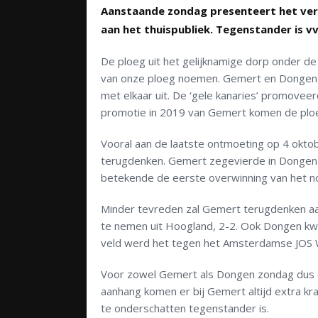
Aanstaande zondag presenteert het ver
aan het thuispubliek. Tegenstander is v
De ploeg uit het gelijknamige dorp onder 
van onze ploeg noemen. Gemert en Dongen v
met elkaar uit. De ‘gele kanaries’ promovee
promotie in 2019 van Gemert komen de ploe
Vooral aan de laatste ontmoeting op 4 oktob
terugdenken. Gemert zegevierde in Dongen d
betekende de eerste overwinning van het no
Minder tevreden zal Gemert terugdenken a
te nemen uit Hoogland, 2-2. Ook Dongen kwa
veld werd het tegen het Amsterdamse JOS 
Voor zowel Gemert als Dongen zondag dus e
aanhang komen er bij Gemert altijd extra kr
te onderschatten tegenstander is.