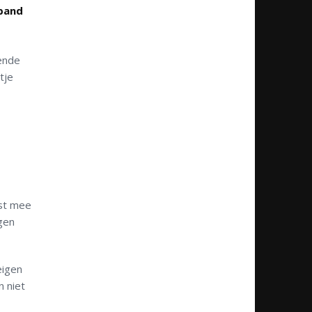
rband
ende
tje
nst mee
gen
eigen
n niet