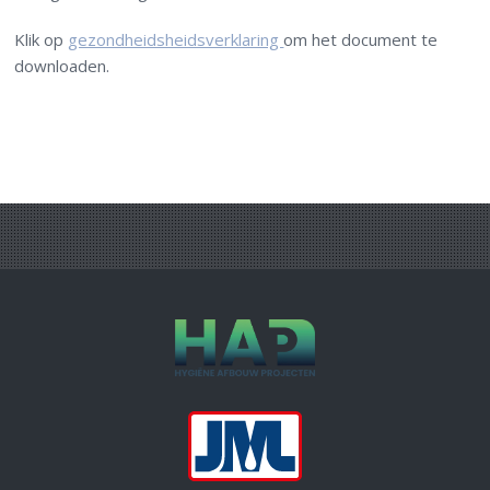
Klik op
gezondheidsheidsverklaring
om het document te
downloaden.