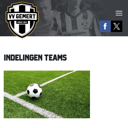
INDELINGEN TEAMS