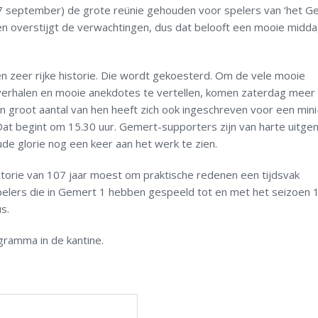
 september) de grote reünie gehouden voor spelers van ‘het G
en overstijgt de verwachtingen, dus dat belooft een mooie midd
n zeer rijke historie. Die wordt gekoesterd. Om de vele mooie
 verhalen en mooie anekdotes te vertellen, komen zaterdag meer
 groot aantal van hen heeft zich ook ingeschreven voor een mini
Dat begint om 15.30 uur. Gemert-supporters zijn van harte uitge
e glorie nog een keer aan het werk te zien.
torie van 107 jaar moest om praktische redenen een tijdsvak
pelers die in Gemert 1 hebben gespeeld tot en met het seizoen 
s.
gramma in de kantine.