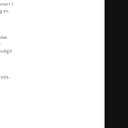
emert 1
ag en
 dan
-
nodigd
1999-