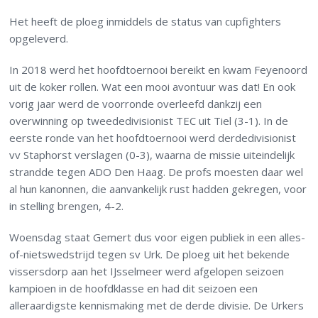
Het heeft de ploeg inmiddels de status van cupfighters
opgeleverd.
In 2018 werd het hoofdtoernooi bereikt en kwam Feyenoord
uit de koker rollen. Wat een mooi avontuur was dat! En ook
vorig jaar werd de voorronde overleefd dankzij een
overwinning op tweededivisionist TEC uit Tiel (3-1). In de
eerste ronde van het hoofdtoernooi werd derdedivisionist
vv Staphorst verslagen (0-3), waarna de missie uiteindelijk
strandde tegen ADO Den Haag. De profs moesten daar wel
al hun kanonnen, die aanvankelijk rust hadden gekregen, voor
in stelling brengen, 4-2.
Woensdag staat Gemert dus voor eigen publiek in een alles-
of-nietswedstrijd tegen sv Urk. De ploeg uit het bekende
vissersdorp aan het IJsselmeer werd afgelopen seizoen
kampioen in de hoofdklasse en had dit seizoen een
alleraardigste kennismaking met de derde divisie. De Urkers