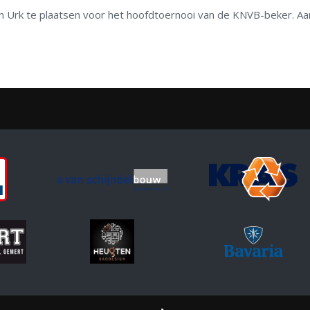
n Urk te plaatsen voor het hoofdtoernooi van de KNVB-beker. A