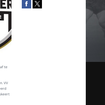
af te
n. VV
eerd
skeert