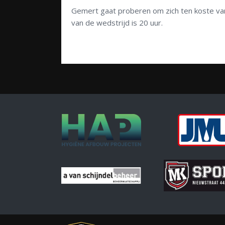
Gemert gaat proberen om zich ten koste va
van de wedstrijd is 20 uur.