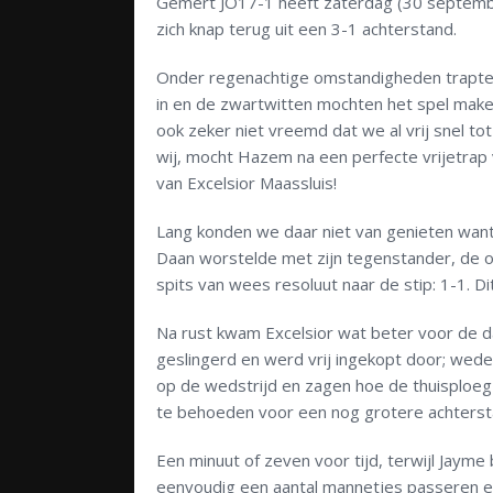
Gemert JO17-1 heeft zaterdag (30 septembe
zich knap terug uit een 3-1 achterstand.
Onder regenachtige omstandigheden trapten
in en de zwartwitten mochten het spel maken
ook zeker niet vreemd dat we al vrij snel t
wij, mocht Hazem na een perfecte vrijetrap
van Excelsior Maassluis!
Lang konden we daar niet van genieten want 
Daan worstelde met zijn tegenstander, de o
spits van wees resoluut naar de stip: 1-1. Di
Na rust kwam Excelsior wat beter voor de da
geslingerd en werd vrij ingekopt door; wed
op de wedstrijd en zagen hoe de thuisploeg a
te behoeden voor een nog grotere achterst
Een minuut of zeven voor tijd, terwijl Jayme
eenvoudig een aantal mannetjes passeren en 