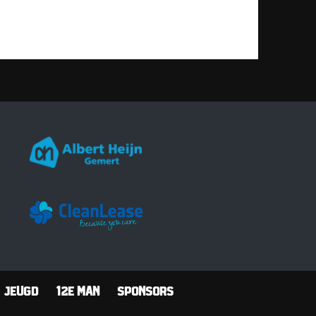
Jeugd
12e man
Sponsors