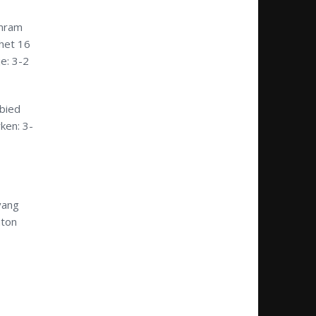
rmram
 het 16
e: 3-2
ebied
ken: 3-
vang
nton