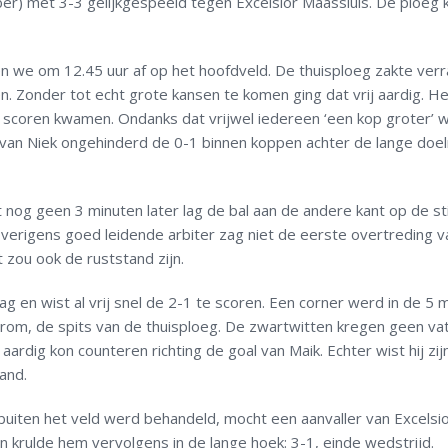
r) met 3-3 gelijkgespeeld tegen Excelsior Maassluis. De ploeg 
 we om 12.45 uur af op het hoofdveld. De thuisploeg zakte ver
. Zonder tot echt grote kansen te komen ging dat vrij aardig. H
ot scoren kwamen. Ondanks dat vrijwel iedereen ‘een kop groter’ 
 van Niek ongehinderd de 0-1 binnen koppen achter de lange doe
nog geen 3 minuten later lag de bal aan de andere kant op de sti
verigens goed leidende arbiter zag niet de eerste overtreding v
t zou ook de ruststand zijn.
g en wist al vrij snel de 2-1 te scoren. Een corner werd in de 5 
erom, de spits van de thuisploeg. De zwartwitten kregen geen va
ardig kon counteren richting de goal van Maik. Echter wist hij zij
and.
 buiten het veld werd behandeld, mocht een aanvaller van Excelsi
krulde hem vervolgens in de lange hoek: 3-1, einde wedstrijd.