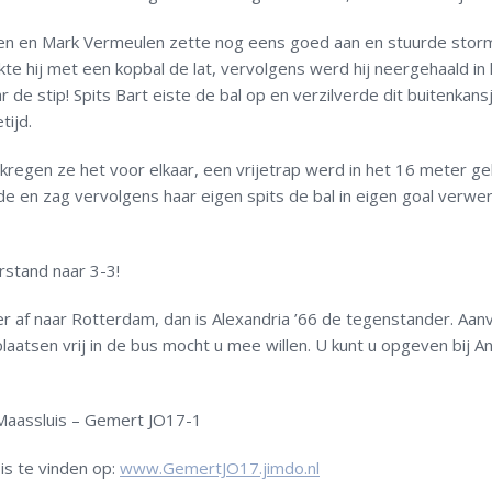
sen en Mark Vermeulen zette nog eens goed aan en stuurde sto
te hij met een kopbal de lat, vervolgens werd hij neergehaald in
de stip! Spits Bart eiste de bal op en verzilverde dit buitenkansj
tijd.
d kregen ze het voor elkaar, een vrijetrap werd in het 16 meter g
de en zag vervolgens haar eigen spits de bal in eigen goal verwer
rstand naar 3-3!
 af naar Rotterdam, dan is Alexandria ’66 de tegenstander. Aan
plaatsen vrij in de bus mocht u mee willen. U kunt u opgeven bij A
 Maassluis – Gemert JO17-1
is te vinden op:
www.GemertJO17.jimdo.nl