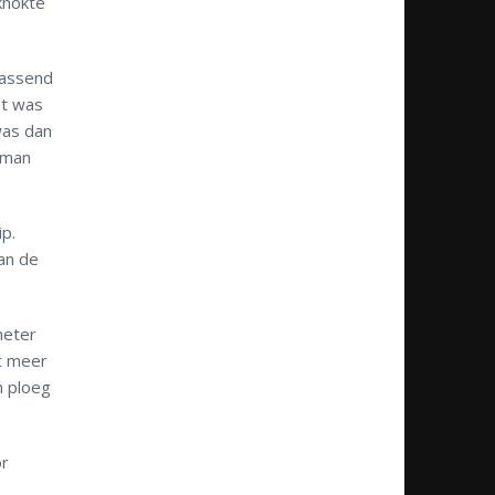
knokte
rassend
et was
was dan
lman
p.
an de
meter
t meer
n ploeg
or