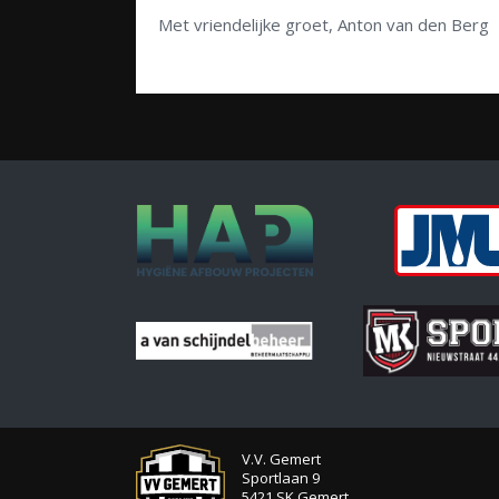
Met vriendelijke groet, Anton van den Berg
V.V. Gemert
Sportlaan 9
5421 SK Gemert