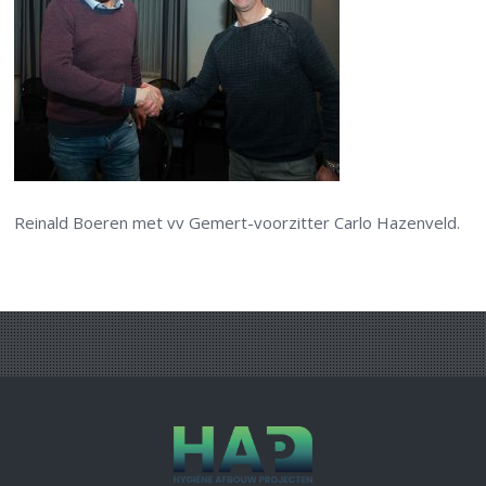
Reinald Boeren met vv Gemert-voorzitter Carlo Hazenveld.