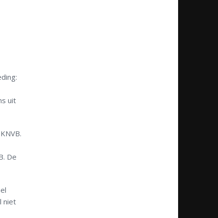
ding:
s uit
e KNVB.
B. De
el
l niet