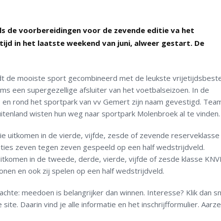
els de voorbereidingen voor de zevende editie va het
ijd in het laatste weekend van juni, alweer gestart. De
t de mooiste sport gecombineerd met de leukste vrijetijdsbeste
s een supergezellige afsluiter van het voetbalseizoen. In de
 en rond het sportpark van vv Gemert zijn naam gevestigd. Team
 buitenland wisten hun weg naar sportpark Molenbroek al te vinden.
e uitkomen in de vierde, vijfde, zesde of zevende reserveklass
ities zeven tegen zeven gespeeld op een half wedstrijdveld.
itkomen in de tweede, derde, vierde, vijfde of zesde klasse KNV
en en ook zij spelen op een half wedstrijdveld.
te: meedoen is belangrijker dan winnen. Interesse? Klik dan sn
site. Daarin vind je alle informatie en het inschrijfformulier. Aarze