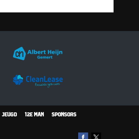
Jeugd
12e man
Sponsors