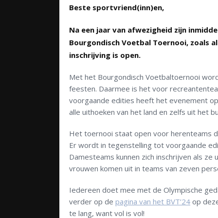
Beste sportvriend(inn)en,
Na een jaar van afwezigheid zijn inmidd
Bourgondisch Voetbal Toernooi, zoals alt
inschrijving is open.
Met het Bourgondisch Voetbaltoernooi word
feesten. Daarmee is het voor recreantenteam
voorgaande edities heeft het evenement op
alle uithoeken van het land en zelfs uit het
Het toernooi staat open voor herenteams di
Er wordt in tegenstelling tot voorgaande ed
Damesteams kunnen zich inschrijven als ze u
vrouwen komen uit in teams van zeven person
Iedereen doet mee met de Olympische gedach
verder op de
pagina van het BVT’24
op deze 
te lang, want vol is vol!