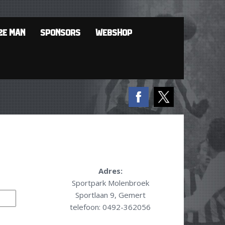
2E MAN
SPONSORS
WEBSHOP
Adres:
Sportpark Molenbroek
Sportlaan 9, Gemert
telefoon: 0492-362056