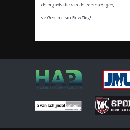
de organisatie van de voetbaldagen,
vv Gemert ism FlowTing!