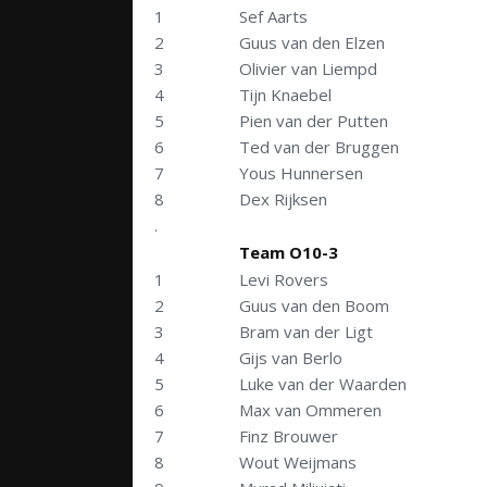
1
Sef Aarts
2
Guus van den Elzen
3
Olivier van Liempd
4
Tijn Knaebel
5
Pien van der Putten
6
Ted van der Bruggen
7
Yous Hunnersen
8
Dex Rijksen
.
Team O10-3
1
Levi Rovers
2
Guus van den Boom
3
Bram van der Ligt
4
Gijs van Berlo
5
Luke van der Waarden
6
Max van Ommeren
7
Finz Brouwer
8
Wout Weijmans