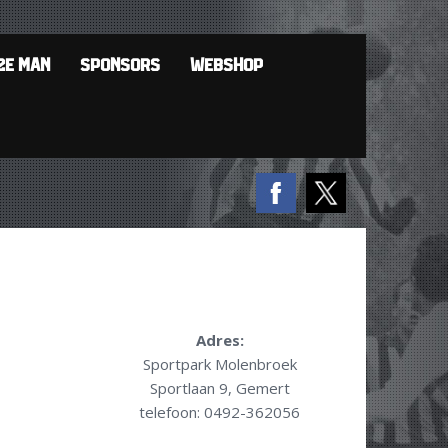
2E MAN
SPONSORS
WEBSHOP
Adres:
Sportpark Molenbroek
Sportlaan 9, Gemert
telefoon: 0492-362056