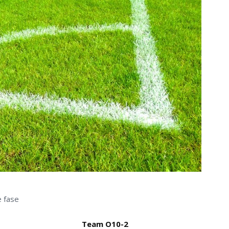
e fase
Team O10-2