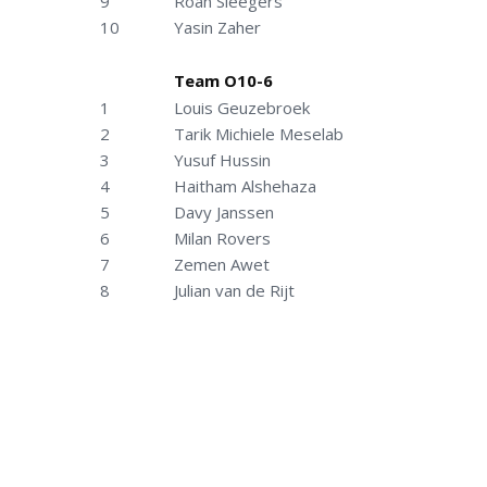
9
Roan Sleegers
10
Yasin Zaher
Team O10-6
1
Louis Geuzebroek
2
Tarik Michiele Meselab
3
Yusuf Hussin
4
Haitham Alshehaza
5
Davy Janssen
6
Milan Rovers
7
Zemen Awet
8
Julian van de Rijt