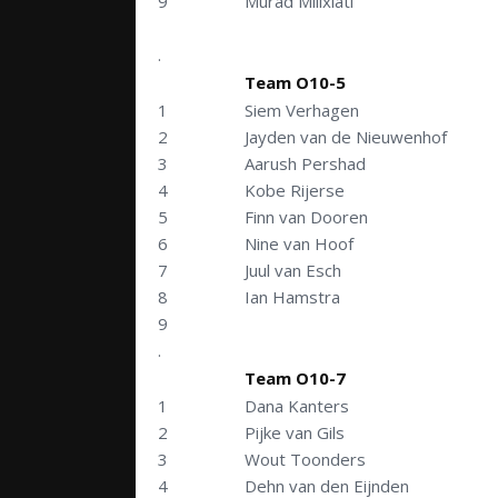
9
Murad Milixiati
.
Team O10-5
1
Siem Verhagen
2
Jayden van de Nieuwenhof
3
Aarush Pershad
4
Kobe Rijerse
5
Finn van Dooren
6
Nine van Hoof
7
Juul van Esch
8
Ian Hamstra
9
.
Team O10-7
1
Dana Kanters
2
Pijke van Gils
3
Wout Toonders
4
Dehn van den Eijnden