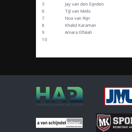
5
Jay van den Eijnden
6
Tijl van Melis
7
Noa van Rijn
8
Khalid Karaman
9
Amara Elfalah
10