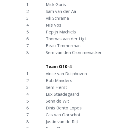
1
Mick Goris
2
Sam van der Aa
3
Vik Schrama
4
Nils Vos
5
Pepijn Machiels
6
Thomas van der Ligt
7
Beau Timmerman
8
Sem van den Crommenacker
Team O10-4
1
Vince van Duijnhoven
2
Bob Manders
3
Sem Herst
4
Lux Staadegaard
5
Senn de Wit
6
Dinis Bento Lopes
7
Cas van Oorschot
8
Justin van de Rijt