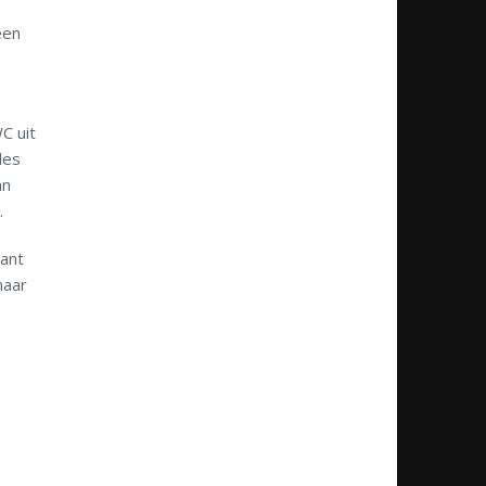
een
e
C uit
les
an
.
ant
naar
,