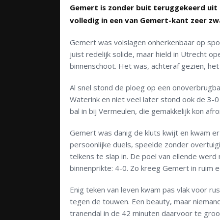
Gemert is zonder buit teruggekeerd uit 
volledig in een van Gemert-kant zeer z
Gemert was volslagen onherkenbaar op sport
juist redelijk solide, maar hield in Utrecht 
binnenschoot. Het was, achteraf gezien, het
Al snel stond de ploeg op een onoverbrugba
Waterink en niet veel later stond ook de 3-
bal in bij Vermeulen, die gemakkelijk kon afr
Gemert was danig de kluts kwijt en kwam er 
persoonlijke duels, speelde zonder overtuig
telkens te slap in. De poel van ellende werd
binnenprikte: 4-0. Zo kreeg Gemert in ruim ee
Enig teken van leven kwam pas vlak voor rust.
tegen de touwen. Een beauty, maar niemand 
tranendal in de 42 minuten daarvoor te gro