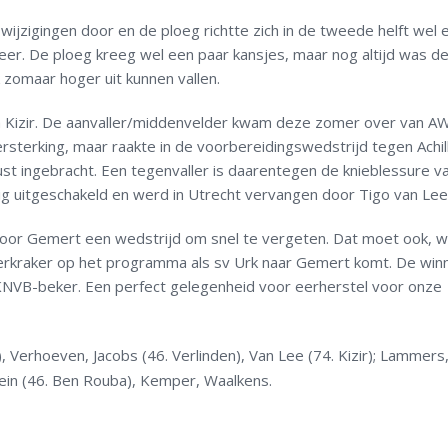
wijzigingen door en de ploeg richtte zich in de tweede helft wel 
er. De ploeg kreeg wel een paar kansjes, maar nog altijd was d
 zomaar hoger uit kunnen vallen.
fa Kizir. De aanvaller/middenvelder kwam deze zomer over van AW
ersterking, maar raakte in de voorbereidingswedstrijd tegen Achil
ust ingebracht. Een tegenvaller is daarentegen de knieblessure v
pig uitgeschakeld en werd in Utrecht vervangen door Tigo van Lee
oor Gemert een wedstrijd om snel te vergeten. Dat moet ook, w
rkraker op het programma als sv Urk naar Gemert komt. De win
 KNVB-beker. Een perfect gelegenheid voor eerherstel voor onze
Verhoeven, Jacobs (46. Verlinden), Van Lee (74. Kizir); Lammers
ein (46. Ben Rouba), Kemper, Waalkens.