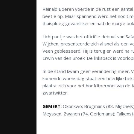
Reinald Boeren voerde in de rust een aantal 
beetje op. Maar spannend werd het nooit me
thuisploeg gevaarlijker en had de marge ook
Lichtpuntje was het officiële debuut van Sa
Wijchen, presenteerde zich al snel als een v
Veen geblesseerd. Hij is terug en werd na r
Erwin van den Broek. De linksback is voorlo
In de stand kwam geen verandering meer. V
komende woensdag staat een heerlijke beke
plaatst zich voor het hoofdtoernooi van de
zwartwitten.
GEMERT:
Okonkwo; Brugmans (83. Migchels), 
Meyssen, Zwanen (74. Oerlemans); Falkenst