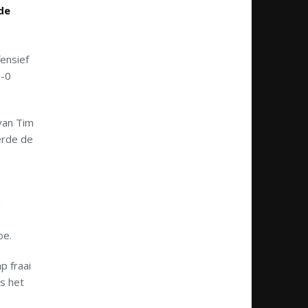
de
ensief
1-0
van Tim
erde de
d
oe.
p fraai
s het