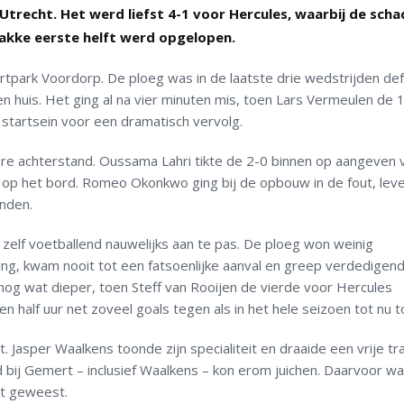
Utrecht. Het werd liefst 4-1 voor Hercules, waarbij de scha
wakke eerste helft werd opgelopen.
park Voordorp. De ploeg was in de laatste drie wedstrijden def
open huis. Het ging al na vier minuten mis, toen Lars Vermeulen de 
 startsein voor een dramatisch vervolg.
re achterstand. Oussama Lahri tikte de 2-0 binnen op aangeven 
0 op het bord. Romeo Okonkwo ging bij de opbouw in de fout, lev
onden.
zelf voetballend nauwelijks aan te pas. De ploeg won weinig
ing, kwam nooit tot een fatsoenlijke aanval en greep verdedigen
 nog wat dieper, toen Steff van Rooijen de vierde voor Hercules
n half uur net zoveel goals tegen als in het hele seizoen tot nu t
 Jasper Waalkens toonde zijn specialiteit en draaide een vrije tra
bij Gemert – inclusief Waalkens – kon erom juichen. Daarvoor wa
ot geweest.