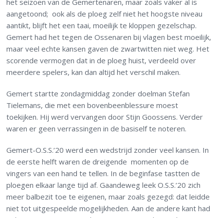
het seizoen van de Gemertenaren, maar zoals vaker al is
aangetoond; ook als de ploeg zelf niet het hoogste niveau
aantikt, blijft het een taai, moeilijk te kloppen gezelschap.
Gemert had het tegen de Ossenaren bij vlagen best moeilijk,
maar veel echte kansen gaven de zwartwitten niet weg. Het
scorende vermogen dat in de ploeg huist, verdeeld over
meerdere spelers, kan dan altijd het verschil maken.
Gemert startte zondagmiddag zonder doelman Stefan
Tielemans, die met een bovenbeenblessure moest
toekijken. Hij werd vervangen door Stijn Goossens. Verder
waren er geen verrassingen in de basiself te noteren.
Gemert-O.S.S.’20 werd een wedstrijd zonder veel kansen. In
de eerste helft waren de dreigende momenten op de
vingers van een hand te tellen. In de beginfase tastten de
ploegen elkaar lange tijd af. Gaandeweg leek O.S.S.’20 zich
meer balbezit toe te eigenen, maar zoals gezegd: dat leidde
niet tot uitgespeelde mogelijkheden. Aan de andere kant had