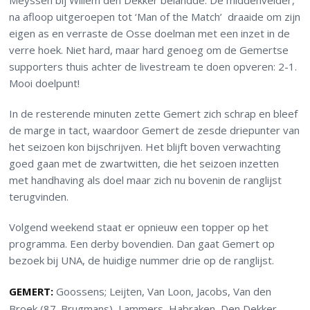
Meyssen bij Willem den Dekker belandde. De middenvelder,
na afloop uitgeroepen tot ‘Man of the Match’ draaide om zijn
eigen as en verraste de Osse doelman met een inzet in de
verre hoek. Niet hard, maar hard genoeg om de Gemertse
supporters thuis achter de livestream te doen opveren: 2-1.
Mooi doelpunt!
In de resterende minuten zette Gemert zich schrap en bleef
de marge in tact, waardoor Gemert de zesde driepunter van
het seizoen kon bijschrijven. Het blijft boven verwachting
goed gaan met de zwartwitten, die het seizoen inzetten
met handhaving als doel maar zich nu bovenin de ranglijst
terugvinden.
Volgend weekend staat er opnieuw een topper op het
programma. Een derby bovendien. Dan gaat Gemert op
bezoek bij UNA, de huidige nummer drie op de ranglijst.
GEMERT:
Goossens; Leijten, Van Loon, Jacobs, Van den
Broek (87. Brugmans), Lammers, Habraken, Den Dekker,