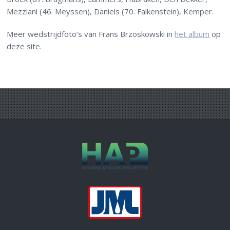
Mezziani (46. Meyssen), Daniels (70. Falkenstein), Kemper.
Meer wedstrijdfoto’s van Frans Brzoskowski in
het album
op
deze site.