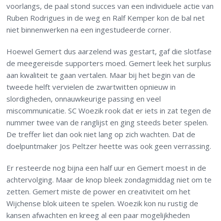
voorlangs, de paal stond succes van een individuele actie van
Ruben Rodrigues in de weg en Ralf Kemper kon de bal net
niet binnenwerken na een ingestudeerde corner.
Hoewel Gemert dus aarzelend was gestart, gaf die slotfase
de meegereisde supporters moed. Gemert leek het surplus
aan kwaliteit te gaan vertalen. Maar bij het begin van de
tweede helft vervielen de zwartwitten opnieuw in
slordigheden, onnauwkeurige passing en veel
miscommunicatie. SC Woezik rook dat er iets in zat tegen de
nummer twee van de ranglijst en ging steeds beter spelen.
De treffer liet dan ook niet lang op zich wachten. Dat de
doelpuntmaker Jos Peltzer heette was ook geen verrassing.
Er resteerde nog bijna een half uur en Gemert moest in de
achtervolging. Maar de knop bleek zondagmiddag niet om te
zetten. Gemert miste de power en creativiteit om het
Wijchense blok uiteen te spelen. Woezik kon nu rustig de
kansen afwachten en kreeg al een paar mogelijkheden