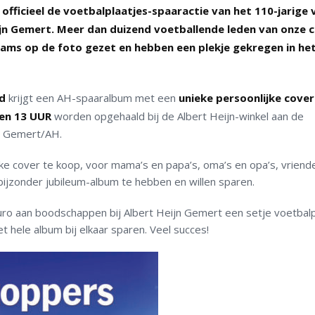
officieel de voetbalplaatjes-spaaractie van het 110-jarige 
n Gemert. Meer dan duizend voetballende leden van onze c
teams op de foto gezet en hebben een plekje gekregen in he
id
krijgt een AH-spaaralbum met een
unieke persoonlijke cover
en 13 UUR
worden opgehaald bij de Albert Heijn-winkel aan de
vv Gemert/AH.
jke cover te koop, voor mama’s en papa’s, oma’s en opa’s, vriend
 bijzonder jubileum-album te hebben en willen sparen.
 euro aan boodschappen bij Albert Heijn Gemert een setje voetbal
 hele album bij elkaar sparen. Veel succes!