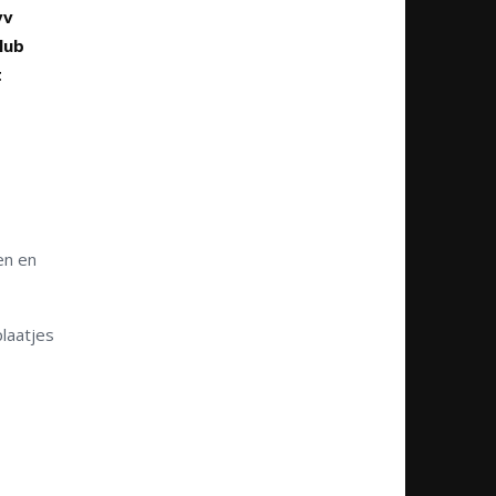
vv
lub
t
en en
plaatjes