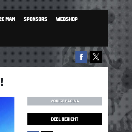
2E MAN
SPONSORS
WEBSHOP
!
VORIGE PAGINA
DEEL BERICHT