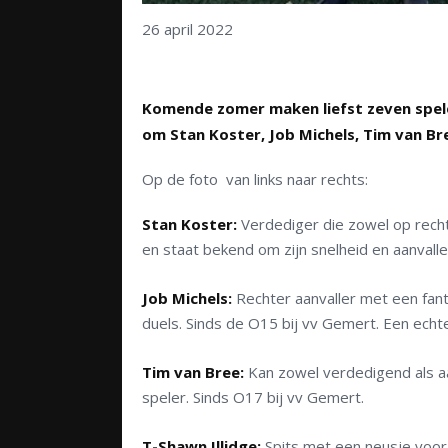
26 april 2022
Komende zomer maken liefst zeven spel
om Stan Koster, Job Michels, Tim van Bre
Op de foto van links naar rechts:
Stan Koster:
Verdediger die zowel op rechts
en staat bekend om zijn snelheid en aanvall
Job Michels:
Rechter aanvaller met een fanta
duels. Sinds de O15 bij vv Gemert. Een echte 
Tim van Bree:
Kan zowel verdedigend als aa
speler. Sinds O17 bij vv Gemert.
T-Shawn Illidge:
Spits met een neusje voor d