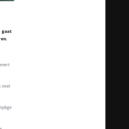
t gaat
ren.
emert
k veel
ijdige
e.