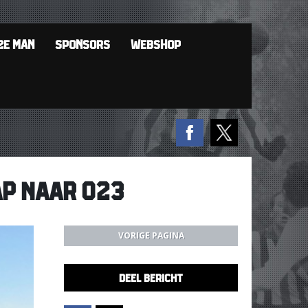
2E MAN
SPONSORS
WEBSHOP
AP NAAR O23
VORIGE PAGINA
DEEL BERICHT