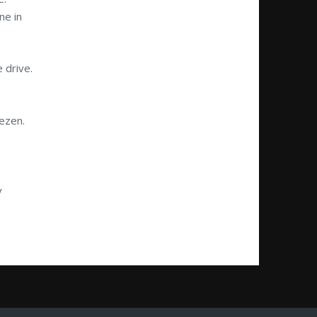
ne in
 drive.
iezen.
v