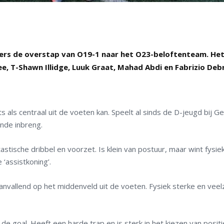
ers de overstap van O19-1 naar het O23-beloftenteam. He
e, T-Shawn Illidge, Luuk Graat, Mahad Abdi en Fabrizio Deb
 als centraal uit de voeten kan. Speelt al sinds de D-jeugd bij G
ende inbreng.
stische dribbel en voorzet. Is klein van postuur, maar wint fysie
‘assistkoning’.
nvallend op het middenveld uit de voeten. Fysiek sterke en veelz
e goal. Heeft een harde trap en is sterk in het kiezen van positi