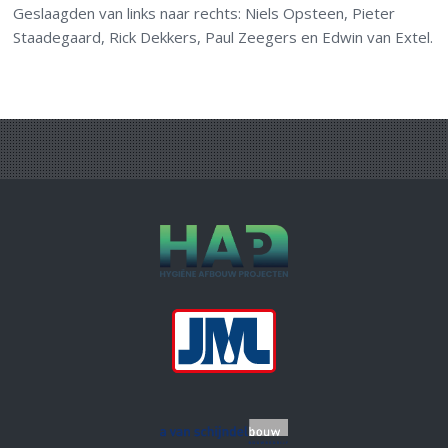
Geslaagden van links naar rechts: Niels Opsteen, Pieter
Staadegaard, Rick Dekkers, Paul Zeegers en Edwin van Extel.