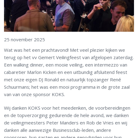
25 november 2025
Wat was het een prachtavond! Met veel plezier kijken we
terug op het vv Gemert Veilingfeest van afgelopen zaterdag.
Een walking dinner, een mooie veiling, een intermezzo van
cabaretier Marlon Kicken en een uitbundig afsluitend feest
met onze eigen DJ Ronald en natuurlijk topzanger René
Schuurmans; het was een mooi programma in de grote zaal
van van onze sponsor KOKS.
Wij danken KOKS voor het meedenken, de voorbereidingen
en de topverzorging gedurende de hele avond, we danken
de veilingmeesters Peter Manders en Rob de Vries en wij
danken alle aanwezige Businessclub-leden, andere
sponsoren, hun gasten en andere genodigden voor hun