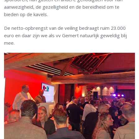
aanwezigheid, de gezelligheid en de bereidheid om te
bieden op de kavels.
De netto-opbrengst van de veiling bedraagt ruim 23.000
euro en daar zijn we als vv Gemert natuurlijk geweldig blij
mee.