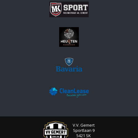
V.V. Gemert
Sportlaan 9
5421 SK