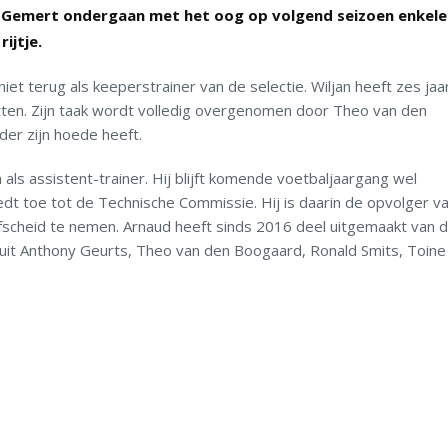
v Gemert ondergaan met het oog op volgend seizoen enkele
ijtje.
iet terug als keeperstrainer van de selectie. Wiljan heeft zes jaa
tten. Zijn taak wordt volledig overgenomen door Theo van den
er zijn hoede heeft.
ls assistent-trainer. Hij blijft komende voetbaljaargang wel
dt toe tot de Technische Commissie. Hij is daarin de opvolger v
fscheid te nemen. Arnaud heeft sinds 2016 deel uitgemaakt van 
uit Anthony Geurts, Theo van den Boogaard, Ronald Smits, Toine