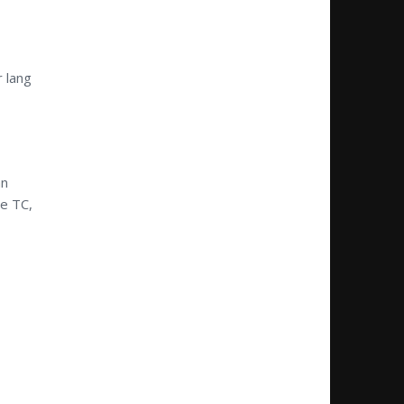
r lang
an
de TC,