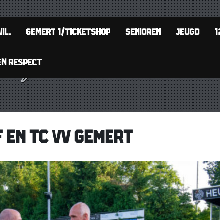
IL.
GEMERT 1/TICKETSHOP
SENIOREN
JEUGD
1
EN RESPECT
F EN TC VV GEMERT