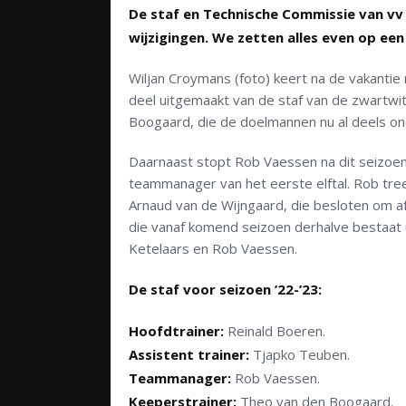
De staf en Technische Commissie van v
wijzigingen. We zetten alles even op een r
Wiljan Croymans (foto) keert na de vakantie n
deel uitgemaakt van de staf van de zwartwi
Boogaard, die de doelmannen nu al deels ond
Daarnaast stopt Rob Vaessen na dit seizoen a
teammanager van het eerste elftal. Rob tree
Arnaud van de Wijngaard, die besloten om a
die vanaf komend seizoen derhalve bestaat 
Ketelaars en Rob Vaessen.
De staf voor seizoen ’22-’23:
Hoofdtrainer:
Reinald Boeren.
Assistent trainer:
Tjapko Teuben.
Teammanager:
Rob Vaessen.
Keeperstrainer:
Theo van den Boogaard.