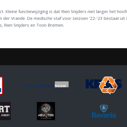
. Kleine functiewijziging is dat Rien Snijders niet langer het hoof
an der Vrande. De medische staf voor seizoen ‘22-’23 bestaat uit 
s, Rien Snijders en Toon Bremen.