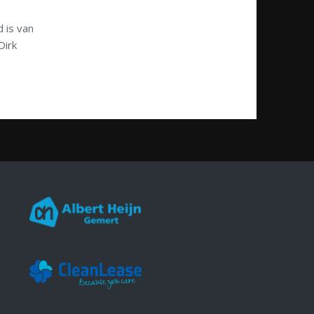
d is van
Dirk