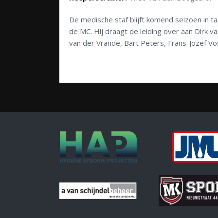
De medische staf blijft komend seizoen in tact
de MC. Hij draagt de leiding over aan Dirk v
van der Vrande, Bart Peters, Frans-Jozef Vo