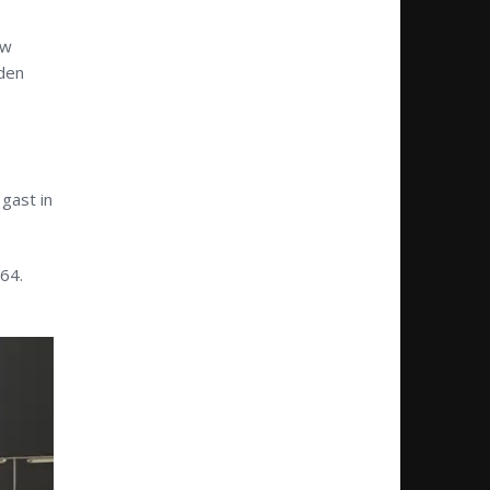
uw
rden
gast in
(64.