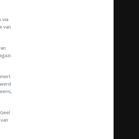
t
 via
x van
van
agazi.
emert
 werd
eeris,
 Geel
 van