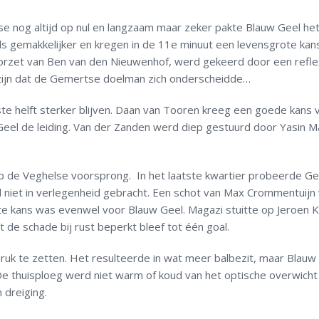
se nog altijd op nul en langzaam maar zeker pakte Blauw Geel he
eds gemakkelijker en kregen in de 11e minuut een levensgrote kans
oorzet van Ben van den Nieuwenhof, werd gekeerd door een refle
r zijn dat de Gemertse doelman zich onderscheidde…
ste helft sterker blijven. Daan van Tooren kreeg een goede kans 
 Geel de leiding. Van der Zanden werd diep gestuurd door Yasin M
op de Veghelse voorsprong. In het laatste kwartier probeerde G
d niet in verlegenheid gebracht. Een schot van Max Crommentuijn
te kans was evenwel voor Blauw Geel. Magazi stuitte op Jeroen K
 de schade bij rust beperkt bleef tot één goal.
ruk te zetten. Het resulteerde in wat meer balbezit, maar Blauw
De thuisploeg werd niet warm of koud van het optische overwicht
 dreiging.