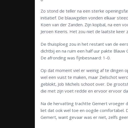
Zo stond de teller na een sterke openingsfa
initiatief. De blauwgelen vonden elkaar ste
Koen van der Zanden. Zijn kopbal, na een v
Jeroen Keeris. Het zou niet de laatste kee
De thuisploeg zou in het restant van de eer
dichtbij en na ruim een half uur pakte Blauw
De afronding was fijnbesnaard: 1-0.
Op dat moment viel er weinig af te dingen 
wel een vuist te maken, maar Zielschot wer
geblokt, Job Michels schoot over. De groots
die met zijn voet redde en ervoor ervoor dat
Na de hervatting trachtte Gemert vroeger d
liet dat ook wel toe en oogde comfortabel. 
Gemert, want gevaar was er niet, zelfs geen