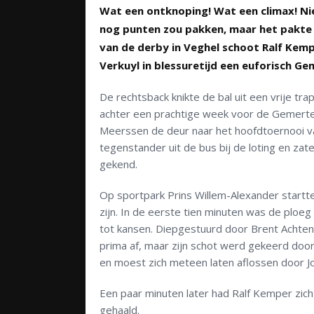
Wat een ontknoping! Wat een climax! Ni
nog punten zou pakken, maar het pakte 
van de derby in Veghel schoot Ralf Kem
Verkuyl in blessuretijd een euforisch Gem
De rechtsback knikte de bal uit een vrije tr
achter een prachtige week voor de Gemerte
Meerssen de deur naar het hoofdtoernooi van
tegenstander uit de bus bij de loting en z
gekend.
Op sportpark Prins Willem-Alexander startt
zijn. In de eerste tien minuten was de ploeg
tot kansen. Diepgestuurd door Brent Achten kr
prima af, maar zijn schot werd gekeerd doo
en moest zich meteen laten aflossen door Jo
Een paar minuten later had Ralf Kemper zicht
gehaald.