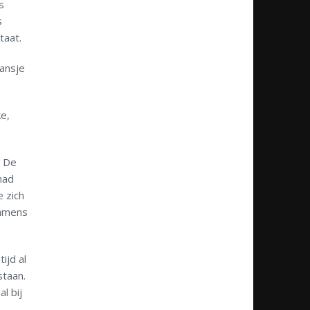
s
s
taat.
kansje
ke,
. De
had
e zich
namens
ijd al
staan.
l bij