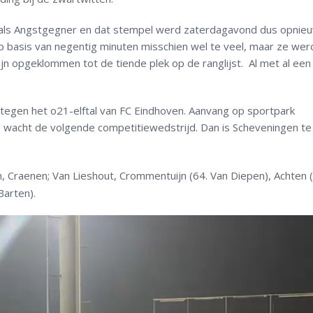
n als Angstgegner en dat stempel werd zaterdagavond dus opnie
 basis van negentig minuten misschien wel te veel, maar ze we
jn opgeklommen tot de tiende plek op de ranglijst. Al met al een
egen het o21-elftal van FC Eindhoven. Aanvang op sportpark
wacht de volgende competitiewedstrijd. Dan is Scheveningen te 
n, Craenen; Van Lieshout, Crommentuijn (64. Van Diepen), Achten 
Barten).