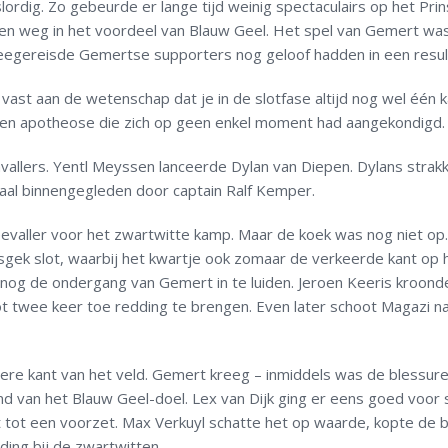
ordig. Zo gebeurde er lange tijd weinig spectaculairs op het Prin
ten weg in het voordeel van Blauw Geel. Het spel van Gemert wa
eegereisde Gemertse supporters nog geloof hadden in een resul
vast aan de wetenschap dat je in de slotfase altijd nog wel één 
 een apotheose die zich op geen enkel moment had aangekondigd.
nvallers. Yentl Meyssen lanceerde Dylan van Diepen. Dylans strak
aal binnengegleden door captain Ralf Kemper.
valler voor het zwartwitte kamp. Maar de koek was nog niet op
sgek slot, waarbij het kwartje ook zomaar de verkeerde kant op 
lsnog de ondergang van Gemert in te luiden. Jeroen Keeris kroond
r tot twee keer toe redding te brengen. Even later schoot Magazi 
ere kant van het veld. Gemert kreeg – inmiddels was de blessuret
nd van het Blauw Geel-doel. Lex van Dijk ging er eens goed voor 
ot tot een voorzet. Max Verkuyl schatte het op waarde, kopte de ba
ing bij de zwartwitten.