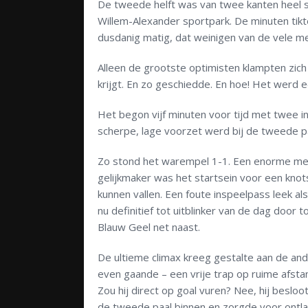
De tweede helft was van twee kanten heel sl
Willem-Alexander sportpark. De minuten tik
dusdanig matig, dat weinigen van de vele m
Alleen de grootste optimisten klampten zich 
krijgt. En zo geschiedde. En hoe! Het werd
Het begon vijf minuten voor tijd met twee i
scherpe, lage voorzet werd bij de tweede p
Zo stond het warempel 1-1. Een enorme mee
gelijkmaker was het startsein voor een knot
kunnen vallen. Een foute inspeelpass leek a
nu definitief tot uitblinker van de dag doo
Blauw Geel net naast.
De ultieme climax kreeg gestalte aan de and
even gaande – een vrije trap op ruime afsta
Zou hij direct op goal vuren? Nee, hij beslo
de tweede paal binnen en zorgde voor ontlad