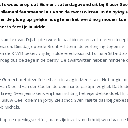
ets wees erop dat Gemert zaterdagavond uit bij Blauw Gee
allemaal fenomenaal uit voor de zwartwitten. In de
dying 
per de ploeg op gelijke hoogte en het werd nog mooier toe
erts feestje inluidde.
ap van Lex van Dijk bij de tweede paal binnen en zette een uitroep
naren. Dinsdag opende Brent Achten in de verlenging tegen sv
 de KNVB-beker, vrijdag rolde eredivisionist Fortuna Sittard als
aterdag dus de zege in de derby. De zwartwitten hebben mindere
e Gemert met dezelfde elf als dinsdag in Meerssen. Het begin mo
 van Sjoerd van der Coelen de dominante partij in Veghel. Dat lei
eeg Sven Jenniskens vrij baan richting het vijandelijke doel. Hij 
r Blauw Geel-doelman Jordy Zielschot. Sven raakte daarbij geble
b Michels.
 op de openingstreffer, maar zijn inzet van dichtbij werd van de l