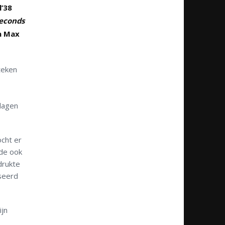
l’38
seconds
n Max
teken
 dagen
cht er
dde ook
drukte
sseerd
ijn