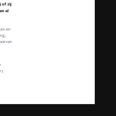
of zij
an al
gen en
ing,
daarvan
?
77.