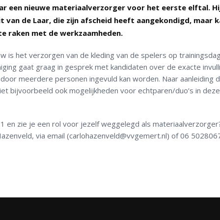
 een nieuwe materiaalverzorger voor het eerste elftal. Hij 
t van de Laar, die zijn afscheid heeft aangekondigd, maar k
d te raken met de werkzaamheden.
w is het verzorgen van de kleding van de spelers op trainingsda
iging gaat graag in gesprek met kandidaten over de exacte invull
n door meerdere personen ingevuld kan worden. Naar aanleiding 
iet bijvoorbeeld ook mogelijkheden voor echtparen/duo’s in deze
1 en zie je een rol voor jezelf weggelegd als materiaalverzorger
azenveld, via email (carlohazenveld@vvgemert.nl) of 06 502806