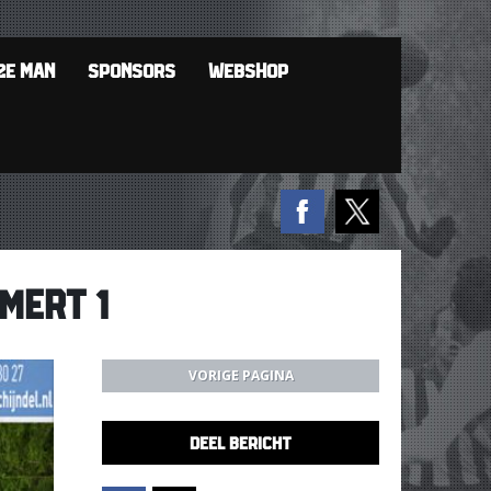
2E MAN
SPONSORS
WEBSHOP
MERT 1
VORIGE PAGINA
DEEL BERICHT