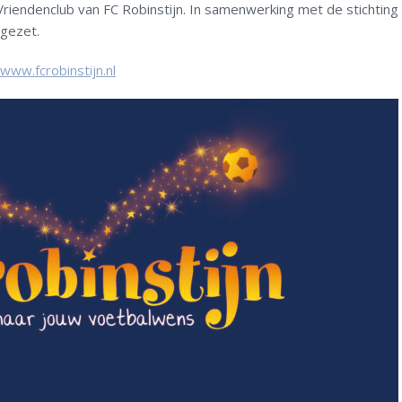
riendenclub van FC Robinstijn. In samenwerking met de stichting
pgezet.
www.fcrobinstijn.nl