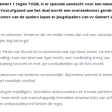
mert 1 tegen TOGB, is er speciale aandacht voor een nieu
. Voorafgaand aan het duel wordt een overeenkomst gete
pkomst van de spelers lopen er jeugdspelers van vv Gemert i
eren uitkomen. Kinderen die om welke reden dan ook een steuntje
jke dag bezorgd.
or Pieter van Bussel en is vernoemd naar zijn twee zonen. De eer
vulling, toen een kind naar Ajax mocht, een rondleiding kreeg van
training bezocht en met zijn voetbalhelden op de foto mocht.
tbalwensen van kinderen verwezenlijkt. Bijzondere wensen in binn
et mondiale voetbal.
vlogen vrijwilligers, betrokken ambassadeurs en trouwe partner
 maar bindt ook maatschappelijk betrokken amateurclubs aan zich
een ambassadeursrol binnen de regio.