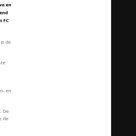
we en
kend
n FC
 in de
ste
en- en
s. De
; de