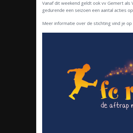
Vanaf dit weekend geldt ook vv Gemert als V
gedurende een seizoen een aantal acties o
Meer informatie over de stichting vind je op