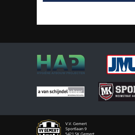
V.V. Gemert
Sportlaan 9
5421 SK Gemert