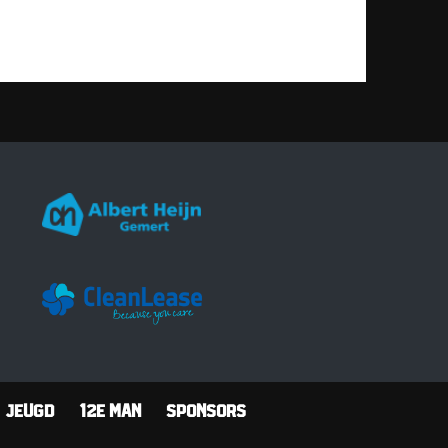
Jeugd
12e man
Sponsors