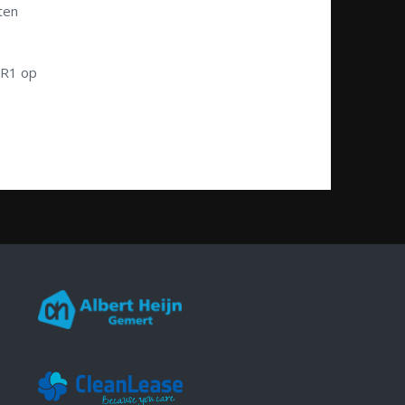
ten
VR1 op