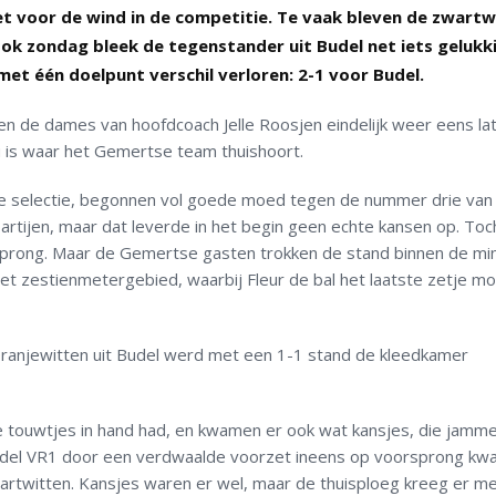
t voor de wind in de competitie. Te vaak bleven de zwartw
ok zondag bleek de tegenstander uit Budel net iets gelukki
et één doelpunt verschil verloren: 2-1 voor Budel.
 de dames van hoofdcoach Jelle Roosjen eindelijk weer eens la
u is waar het Gemertse team thuishoort.
de selectie, begonnen vol goede moed tegen de nummer drie van
partijen, maar dat leverde in het begin geen echte kansen op. To
sprong. Maar de Gemertse gasten trokken de stand binnen de mi
het zestienmetergebied, waarbij Fleur de bal het laatste zetje m
ranjewitten uit Budel werd met een 1-1 stand de kleedkamer
e touwtjes in hand had, en kwamen er ook wat kansjes, die jamm
del VR1 door een verdwaalde voorzet ineens op voorsprong kw
wartwitten. Kansjes waren er wel, maar de thuisploeg kreeg er me