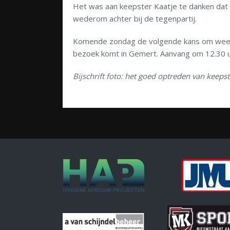
Het was aan keepster Kaatje te danken dat d
wederom achter bij de tegenpartij.
Komende zondag de volgende kans om weer 
bezoek komt in Gemert. Aanvang om 12.30 u
Bijschrift foto: het goed optreden van keep