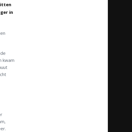
itten
ger in
ten
 de
ch kwam
nuut
ocht
er
am,
er.