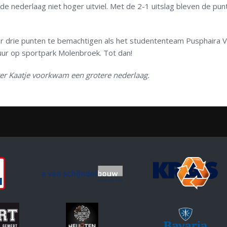
e nederlaag niet hoger uitviel. Met de 2-1 uitslag bleven de pun
drie punten te bemachtigen als het studententeam Pusphaira 
ur op sportpark Molenbroek. Tot dan!
ster Kaatje voorkwam een grotere nederlaag.