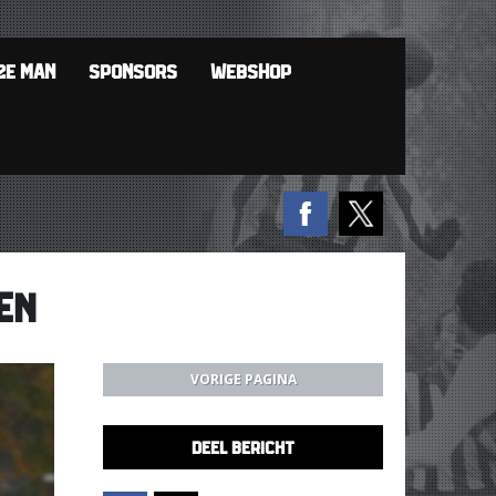
2E MAN
SPONSORS
WEBSHOP
EN
VORIGE PAGINA
DEEL BERICHT