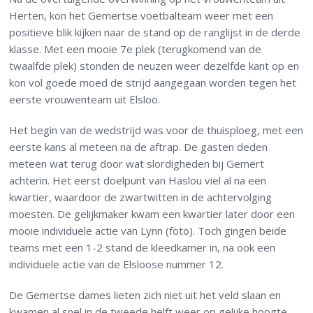
Herten, kon het Gemertse voetbalteam weer met een
positieve blik kijken naar de stand op de ranglijst in de derde
klasse. Met een mooie 7e plek (terugkomend van de
twaalfde plek) stonden de neuzen weer dezelfde kant op en
kon vol goede moed de strijd aangegaan worden tegen het
eerste vrouwenteam uit Elsloo.
Het begin van de wedstrijd was voor de thuisploeg, met een
eerste kans al meteen na de aftrap. De gasten deden
meteen wat terug door wat slordigheden bij Gemert
achterin. Het eerst doelpunt van Haslou viel al na een
kwartier, waardoor de zwartwitten in de achtervolging
moesten. De gelijkmaker kwam een kwartier later door een
mooie individuele actie van Lynn (foto). Toch gingen beide
teams met een 1-2 stand de kleedkamer in, na ook een
individuele actie van de Elsloose nummer 12.
De Gemertse dames lieten zich niet uit het veld slaan en
kwamen al snel in de tweede helft weer op gelijke hoogte.