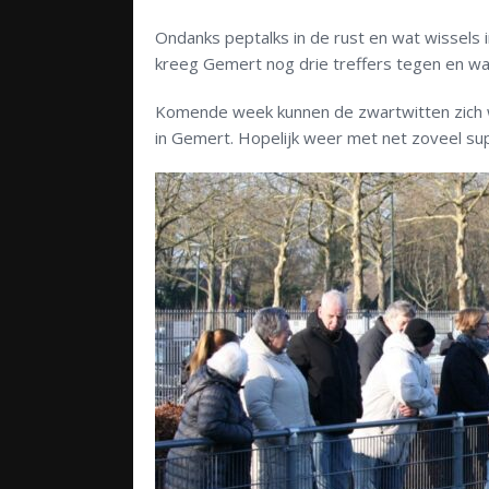
Ondanks peptalks in de rust en wat wissels 
kreeg Gemert nog drie treffers tegen en wa
Komende week kunnen de zwartwitten zich w
in Gemert. Hopelijk weer met net zoveel sup