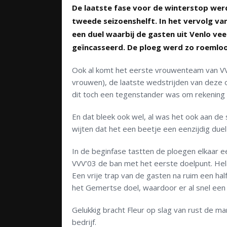
De laatste fase voor de winterstop wer
tweede seizoenshelft. In het vervolg v
een duel waarbij de gasten uit Venlo ve
geïncasseerd. De ploeg werd zo roemloo
Ook al komt het eerste vrouwenteam van VVV’
vrouwen), de laatste wedstrijden van deze op
dit toch een tegenstander was om rekening
En dat bleek ook wel, al was het ook aan de
wijten dat het een beetje een eenzijdig due
In de beginfase tastten de ploegen elkaar e
VVV’03 de ban met het eerste doelpunt. Helaa
Een vrije trap van de gasten na ruim een ha
het Gemertse doel, waardoor er al snel een
Gelukkig bracht Fleur op slag van rust de m
bedrijf.