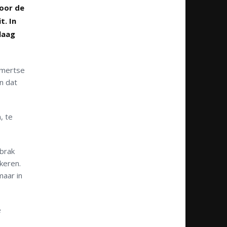
oor de
t. In
laag
emertse
n dat
, te
 brak
keren.
maar in
e