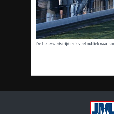
De bekerwedstrijd trok veel publiek naar s