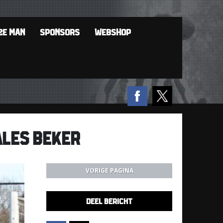
2E MAN
SPONSORS
WEBSHOP
ALES BEKER
VORIGE PAGINA
DEEL BERICHT