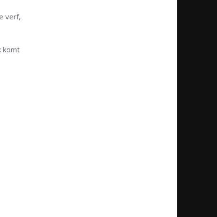
e verf,
k komt