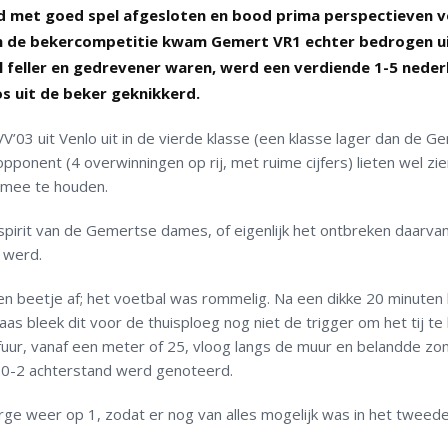
d met goed spel afgesloten en bood prima perspectieven v
an de bekercompetitie kwam Gemert VR1 echter bedrogen ui
el feller en gedrevener waren, werd een verdiende 1-5 neder
s uit de beker geknikkerd.
03 uit Venlo uit in de vierde klasse (een klasse lager dan de G
ponent (4 overwinningen op rij, met ruime cijfers) lieten wel zie
 mee te houden.
 spirit van de Gemertse dames, of eigenlijk het ontbreken daarvan
l werd.
en beetje af; het voetbal was rommelig. Na een dikke 20 minuten
s bleek dit voor de thuisploeg nog niet de trigger om het tij te 
lfuur, vanaf een meter of 25, vloog langs de muur en belandde zo
 0-2 achterstand werd genoteerd.
arge weer op 1, zodat er nog van alles mogelijk was in het tweed