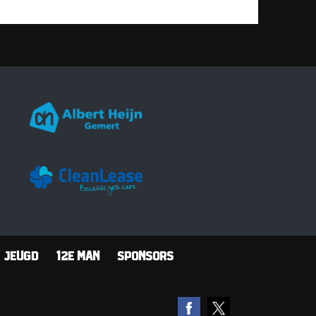
Jeugd
12e man
Sponsors