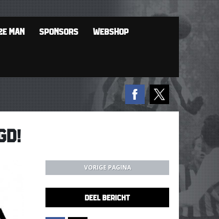
2E MAN
SPONSORS
WEBSHOP
GD!
VORIGE PAGINA
DEEL BERICHT