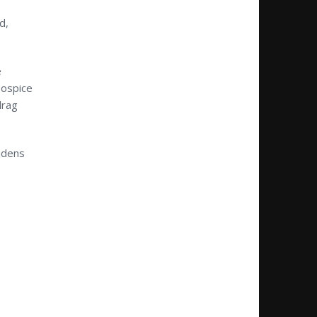
d,
e
Hospice
drag
ijdens