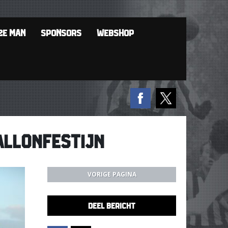
2E MAN
SPONSORS
WEBSHOP
ALLONFESTIJN
VORIGE PAGINA
DEEL BERICHT