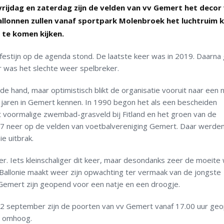
jdag en zaterdag zijn de velden van vv Gemert het decor
allonnen zullen vanaf sportpark Molenbroek het luchtruim 
 te komen kijken.
festijn op de agenda stond. De laatste keer was in 2019. Daarna
ar was het slechte weer spelbreker.
 hand, maar optimistisch blikt de organisatie vooruit naar een 
le jaren in Gemert kennen. In 1990 begon het als een bescheiden
et voormalige zwembad-grasveld bij Fitland en het groen van de
017 neer op de velden van voetbalvereniging Gemert. Daar werden
e uitbrak.
r. Iets kleinschaliger dit keer, maar desondanks zeer de moeite
allonie maakt weer zijn opwachting ter vermaak van de jongste
 Gemert zijn geopend voor een natje en een droogje.
 2 september zijn de poorten van vv Gemert vanaf 17.00 uur ge
en omhoog.