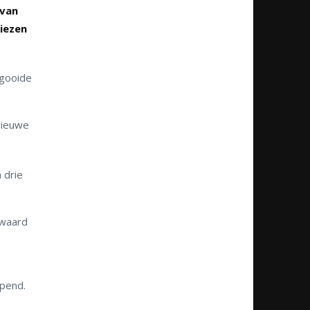
 van
kiezen
 gooide
nieuwe
 drie
 waard
opend.