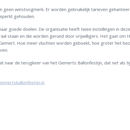
jn geen winstoogmerk. Er worden gebruikelijk tarieven gehanteer
beperkt gehouden.
aar goede doelen. De organisatie heeft twee instellingen in dez
al staan en die worden gerund door vrijwilligers. Het gaat om 
n Gemert. Hoe meer vluchten worden geboekt, hoe groter het be
even.
it naar de terugkeer van het Gemerts Ballonfestijn, dat net als t
mertsballonfestijn.nl
.