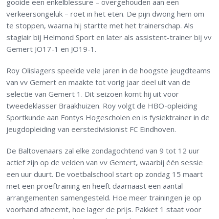
gooide een enkelblessure – overgehouden aan een
verkeersongeluk – roet in het eten. De pijn dwong hem om
te stoppen, waarna hij startte met het trainerschap. Als
stagiair bij Helmond Sport en later als assistent-trainer bij vv
Gemert JO17-1 en JO19-1.
Roy Olislagers speelde vele jaren in de hoogste jeugdteams
van vv Gemert en maakte tot vorig jaar deel uit van de
selectie van Gemert 1. Dit seizoen komt hij uit voor
tweedeklasser Braakhuizen. Roy volgt de HBO-opleiding
Sportkunde aan Fontys Hogescholen en is fysiektrainer in de
jeugdopleiding van eerstedivisionist FC Eindhoven.
De Baltovenaars zal elke zondagochtend van 9 tot 12 uur
actief zijn op de velden van vv Gemert, waarbij één sessie
een uur duurt. De voetbalschool start op zondag 15 maart
met een proeftraining en heeft daarnaast een aantal
arrangementen samengesteld. Hoe meer trainingen je op
voorhand afneemt, hoe lager de prijs. Pakket 1 staat voor