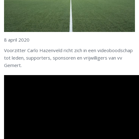
8 april 2020
Voorzitter Carlo Hazenveld richt zich in een videoboodschap
tot leden, supporters, sponsoren en vrijwilligers van vv
Gemert.