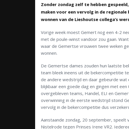
Zonder zondag zelf te hebben gespeeld,
maken voor een vervolg in de regionale
wonnen van de Lieshoutse collega’s werd
Vorige week moest Gemert nog een 4-2 neder
met de poule-winst vandoor zou gaan. Want
waar de Gemertse vrouwen twee weken gele
wonnen.
De Gemertse dames zouden hun laatste beke
team bleek ineens uit de bekercompetitie te
de andere wedstrijd en daar gebeurde wat 
blijkbaar een goede dag en gingen met een 0
overgebleven teams, Handel, ELI en Gemert
overwinning in de eerste wedstrijd stond Ge
vervolg in de bekercompetitie dus verzekerd
Aanstaande zondag, 20 september, speelt v
Nistelrode tegen Prinses Irene VR2. Iedere