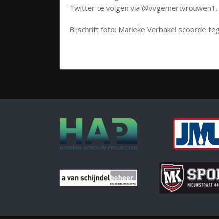
Twitter te volgen via @vvgemertvrouwen1.
Bijschrift foto: Marieke Verbakel scoorde te