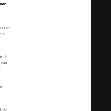
gaan
ELI er
eam
r dit
k van
en
en
ok op