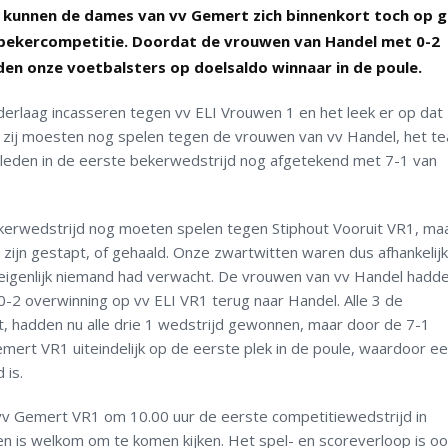
 kunnen de dames van vv Gemert zich binnenkort toch op 
 bekercompetitie. Doordat de vrouwen van Handel met 0-2
en onze voetbalsters op doelsaldo winnaar in de poule.
laag incasseren tegen vv ELI Vrouwen 1 en het leek er op dat 
 zij moesten nog spelen tegen de vrouwen van vv Handel, het t
den in de eerste bekerwedstrijd nog afgetekend met 7-1 van
rwedstrijd nog moeten spelen tegen Stiphout Vooruit VR1, maa
 zijn gestapt, of gehaald. Onze zwartwitten waren dus afhankelij
eigenlijk niemand had verwacht. De vrouwen van vv Handel hadd
-2 overwinning op vv ELI VR1 terug naar Handel. Alle 3 de
, hadden nu alle drie 1 wedstrijd gewonnen, maar door de 7-1
mert VR1 uiteindelijk op de eerste plek in de poule, waardoor e
 is.
v Gemert VR1 om 10.00 uur de eerste competitiewedstrijd in
en is welkom om te komen kijken. Het spel- en scoreverloop is o