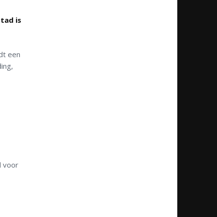
tad is
dt een
ing,
d voor