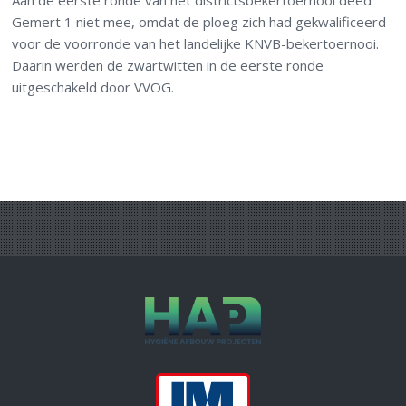
Aan de eerste ronde van het districtsbekertoernooi deed
Gemert 1 niet mee, omdat de ploeg zich had gekwalificeerd
voor de voorronde van het landelijke KNVB-bekertoernooi.
Daarin werden de zwartwitten in de eerste ronde
uitgeschakeld door VVOG.