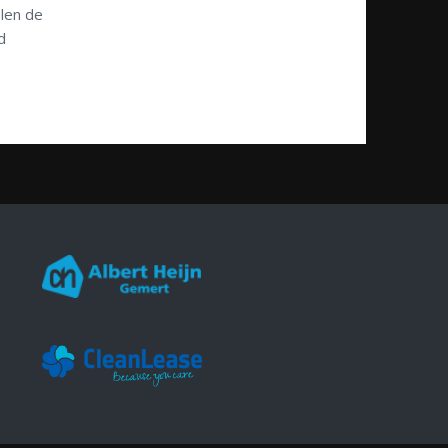
len de
d