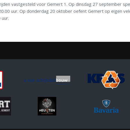
trijden vastgesteld voor Gemert 1. Op dinsdag 27 september spe
 20.00 uur. Op donderdag 20 oktober oefent Gemert op eigen vel
 uur.