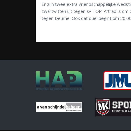
Er zijn twee extra vriendschappelijke weds
zwartwitten uit tegen sv TOP. Aftrap is om
tegen Deurne. Ook dat duel begint om 20.00