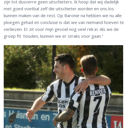
zijn tot dusverre geen uitschieters. Ik hoop dat wij dadelijk
met goed voetbal zelf die uitschieter worden en ons los
kunnen maken van de rest. Op Baronie na hebben we nu alle
ploegen gehad en conclusie is dat we van niemand hoeven te
verliezen. Er zit voor mijn gevoel nog veel rek in. Als we de
groep fit houden, kunnen we er straks voor gaan.”