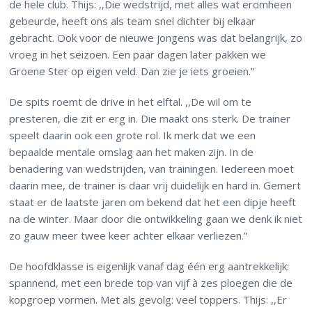
de hele club. Thijs: ,,Die wedstrijd, met alles wat eromheen
gebeurde, heeft ons als team snel dichter bij elkaar
gebracht. Ook voor de nieuwe jongens was dat belangrijk, zo
vroeg in het seizoen. Een paar dagen later pakken we
Groene Ster op eigen veld. Dan zie je iets groeien.”
De spits roemt de drive in het elftal. ,,De wil om te
presteren, die zit er erg in. Die maakt ons sterk. De trainer
speelt daarin ook een grote rol. Ik merk dat we een
bepaalde mentale omslag aan het maken zijn. In de
benadering van wedstrijden, van trainingen. Iedereen moet
daarin mee, de trainer is daar vrij duidelijk en hard in. Gemert
staat er de laatste jaren om bekend dat het een dipje heeft
na de winter. Maar door die ontwikkeling gaan we denk ik niet
zo gauw meer twee keer achter elkaar verliezen.”
De hoofdklasse is eigenlijk vanaf dag één erg aantrekkelijk:
spannend, met een brede top van vijf à zes ploegen die de
kopgroep vormen. Met als gevolg: veel toppers. Thijs: ,,Er