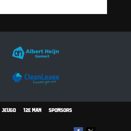
Jeugd
12e man
Sponsors