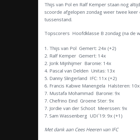
Thijs van Pol en Ralf Kemper staan nog alti
scoorde afgelopen zondag weer twee keer en 
tussenstand.
Topscorers Hoofdklasse B zondag (na de we
1. Thijs van Pol Gemert: 24x (+2)
2. Ralf Kemper Gemert: 14x
2. Jorik Mijnhijmer Baronie: 14x
4. Pascal van Delden Unitas: 13x
5. Danny Slingerland IFC: 11x (+2)
6. Francis Kabwe Manengela Halsteren: 10x
7. Mustafa Mohammad Baronie: 9x
7. Chefrino Eind Groene Ster: 9x
7. Jordie van der Schoot Meerssen: 9x
7. Sam Wassenberg UDI´19: 9x (+1)
Met dank aan Cees Heeren van IFC