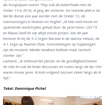
Als hoogtepunt noemt Thijs ook de bekerfinale met de
Onder 15 in 2018, al ging die verloren. De tweede plek in de
derde divisie een jaar eerder met de Onder 13, de
toernooizeges in Nuenen en Veghel. ,,Ik heb veel mooie en
spannende wedstrijden gehad door de jaren heen. UDI’19
en Blauw Geel’38 zijn altijd mooie potjes. Van dit jaar
herinner ik mij de 3-2 tegen Baronie in de laatste minuut, de
4-1 zege op Nuenen thuis. Overwinningen op topploegen
zijn de mooiste. Minder kwaliteit hebben maar tactisch
sterker zijn.”
Lachend: ,,Ik onthoud het plezier en de gezelligheid binnen
de club én ook de leuke discussies en ruzies langs de lijn. Het
waren mooie jaren. Ik kom volgend seizoen zeker langs als ik
tijd.”
Tekst: Dominique Pichel