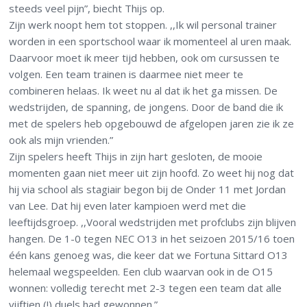
steeds veel pijn”, biecht Thijs op.
Zijn werk noopt hem tot stoppen. ,,Ik wil personal trainer
worden in een sportschool waar ik momenteel al uren maak.
Daarvoor moet ik meer tijd hebben, ook om cursussen te
volgen. Een team trainen is daarmee niet meer te
combineren helaas. Ik weet nu al dat ik het ga missen. De
wedstrijden, de spanning, de jongens. Door de band die ik
met de spelers heb opgebouwd de afgelopen jaren zie ik ze
ook als mijn vrienden.”
Zijn spelers heeft Thijs in zijn hart gesloten, de mooie
momenten gaan niet meer uit zijn hoofd. Zo weet hij nog dat
hij via school als stagiair begon bij de Onder 11 met Jordan
van Lee. Dat hij even later kampioen werd met die
leeftijdsgroep. ,,Vooral wedstrijden met profclubs zijn blijven
hangen. De 1-0 tegen NEC O13 in het seizoen 2015/16 toen
één kans genoeg was, die keer dat we Fortuna Sittard O13
helemaal wegspeelden. Een club waarvan ook in de O15
wonnen: volledig terecht met 2-3 tegen een team dat alle
vijftien (!) duels had gewonnen.”