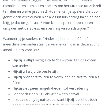
wanneer spelers zeggen: ‘dat leer ik toch nooit’? Welke
complimenten stimuleren spelers om het uiterste uit zichzelf
te halen en welke juist niet? Hoe herken je spelers die door
gebrek aan vertrouwen niet alles uit hun aanleg halen en hoe
krijg je dat omgedraaid? Hoe kun je spelers beter leren
omgaan met de stress en spanning van wedstrijden?
Wanneer jij je spelers (of kinderen) herkent in één of
meerdere van onderstaande kenmerken, dan is deze avond
absoluut iets voor jou!
Hij/zij is altijd bezig zich te “bewijzen“ ten opzichten
van anderen
Hij/zij wil altijd de beste zijn
Hij/zij probeert fouten te vermijden en ziet fouten als
falen
Hij/zij ziet geen mogelijkheden tot verbetering
Feedback ziet hij/zij als kritiek/een aanval
Inzet vindt hij/zij nutteloos want hij/zij leert het toch