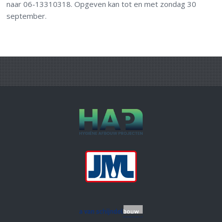
naar 06-13310318. Opgeven kan tot en met zondag 30
september.