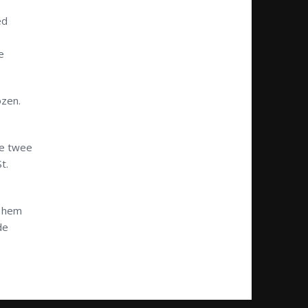
ed
e
ozen.
de twee
t.
e hem
de