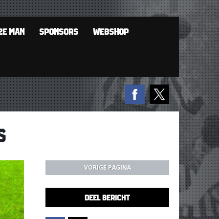
2E MAN
SPONSORS
WEBSHOP
S
VORIGE PAGINA
DEEL BERICHT