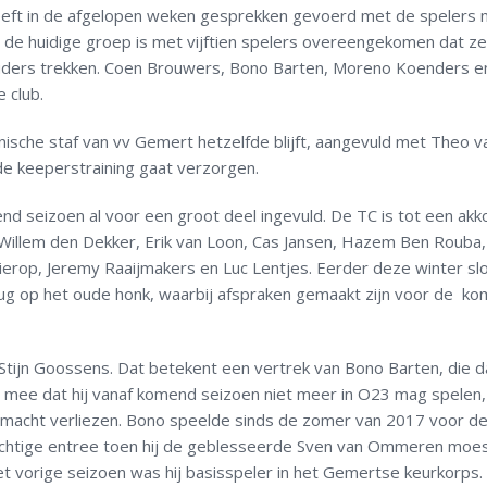
eft in de afgelopen weken gesprekken gevoerd met de spelers 
n de huidige groep is met vijftien spelers overeengekomen dat z
uders trekken. Coen Brouwers, Bono Barten, Moreno Koenders en
e club.
ische staf van vv Gemert hetzelfde blijft, aangevuld met Theo v
e keeperstraining gaat verzorgen.
nd seizoen al voor een groot deel ingevuld. De TC is tot een akk
Willem den Dekker, Erik van Loon, Cas Jansen, Hazem Ben Rouba,
erop, Jeremy Raaijmakers en Luc Lentjes. Eerder deze winter slo
erug op het oude honk, waarbij afspraken gemaakt zijn voor de k
 Stijn Goossens. Dat betekent een vertrek van Bono Barten, die 
lt mee dat hij vanaf komend seizoen niet meer in O23 mag spelen
ofdmacht verliezen. Bono speelde sinds de zomer van 2017 voor d
achtige entree toen hij de geblesseerde Sven van Ommeren moe
t vorige seizoen was hij basisspeler in het Gemertse keurkorps.