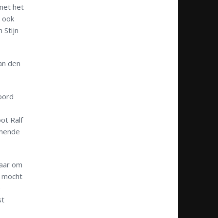
met het
e ook
 Stijn
an den
oord
ot Ralf
omende
daar om
, mocht
e
st