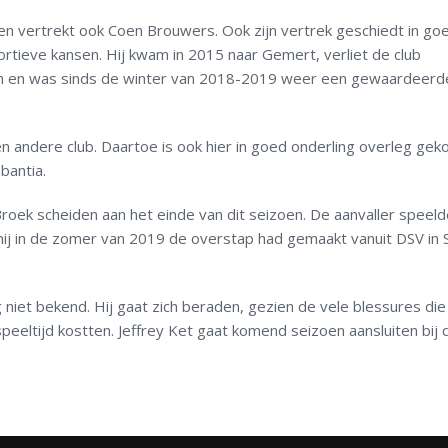
n vertrekt ook Coen Brouwers. Ook zijn vertrek geschiedt in go
ortieve kansen. Hij kwam in 2015 naar Gemert, verliet de club
den en was sinds de winter van 2018-2019 weer een gewaardeerd
andere club. Daartoe is ook hier in goed onderling overleg gek
bantia.
roek scheiden aan het einde van dit seizoen. De aanvaller speel
ij in de zomer van 2019 de overstap had gemaakt vanuit DSV in S
niet bekend. Hij gaat zich beraden, gezien de vele blessures di
peeltijd kostten. Jeffrey Ket gaat komend seizoen aansluiten bij 