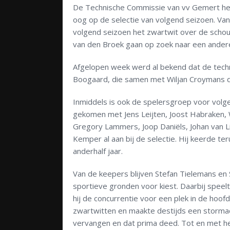
De Technische Commissie van vv Gemert he
oog op de selectie van volgend seizoen. Va
volgend seizoen het zwartwit over de scho
van den Broek gaan op zoek naar een ander
Afgelopen week werd al bekend dat de techn
Boogaard, die samen met Wiljan Croymans d
Inmiddels is ook de spelersgroep voor volge
gekomen met Jens Leijten, Joost Habraken, 
Gregory Lammers, Joop Daniëls, Johan van Li
Kemper al aan bij de selectie. Hij keerde t
anderhalf jaar.
Van de keepers blijven Stefan Tielemans en
sportieve gronden voor kiest. Daarbij spee
hij de concurrentie voor een plek in de ho
zwartwitten en maakte destijds een storm
vervangen en dat prima deed. Tot en met he