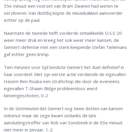
55
e
minuut een voorzet van Bram Zwanen had weten te
verzilveren. Van dichtbij kopte de nieuwbakken aanvoerder
echter op de paal.
Naarmate de tweede helft vorderde ontwikkelde O.S.S.’20
weer meer druk en kreeg het ook weer meer kansen, de
Gemert-defensie met een sterk keepende Stefan Tielemans
gaf echter geen krimp.
Tien minuten voor tijd besliste Gemert het duel definitief in
haar voordeel. Met zijn eerste actie verdiende de ingevallen
Hazem Ben Rouba een strafschop die door de eveneens
ingevallen T-Shawn Illidge probleemloos werd
binnengeschoten, 0-2
In de slotminuten liet Gemert nog twee dotten van kansen
onbenut maar de zege kwam ondanks de late
aansluitingstreffer van Rob van Sonsbeek in de 93
e
minuut
niet meer in gevaar, 1-2