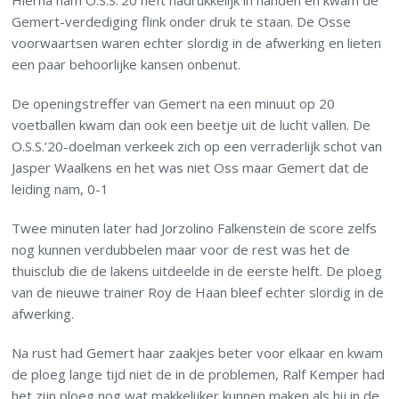
Hierna nam O.S.S.’20 heft nadrukkelijk in handen en kwam de
Gemert-verdediging flink onder druk te staan. De Osse
voorwaartsen waren echter slordig in de afwerking en lieten
een paar behoorlijke kansen onbenut.
De openingstreffer van Gemert na een minuut op 20
voetballen kwam dan ook een beetje uit de lucht vallen. De
O.S.S.’20-doelman verkeek zich op een verraderlijk schot van
Jasper Waalkens en het was niet Oss maar Gemert dat de
leiding nam, 0-1
Twee minuten later had Jorzolino Falkenstein de score zelfs
nog kunnen verdubbelen maar voor de rest was het de
thuisclub die de lakens uitdeelde in de eerste helft. De ploeg
van de nieuwe trainer Roy de Haan bleef echter slordig in de
afwerking.
Na rust had Gemert haar zaakjes beter voor elkaar en kwam
de ploeg lange tijd niet de in de problemen, Ralf Kemper had
het zijn ploeg nog wat makkelijker kunnen maken als hij in de