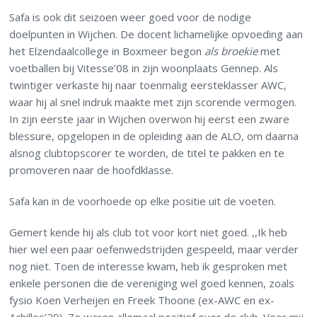
Safa is ook dit seizoen weer goed voor de nodige
doelpunten in Wijchen. De docent lichamelijke opvoeding aan
het Elzendaalcollege in Boxmeer begon
als broekie
met
voetballen bij Vitesse’08 in zijn woonplaats Gennep. Als
twintiger verkaste hij naar toenmalig eersteklasser AWC,
waar hij al snel indruk maakte met zijn scorende vermogen.
In zijn eerste jaar in Wijchen overwon hij eerst een zware
blessure, opgelopen in de opleiding aan de ALO, om daarna
alsnog clubtopscorer te worden, de titel te pakken en te
promoveren naar de hoofdklasse.
Safa kan in de voorhoede op elke positie uit de voeten.
Gemert kende hij als club tot voor kort niet goed. ,,Ik heb
hier wel een paar oefenwedstrijden gespeeld, maar verder
nog niet. Toen de interesse kwam, heb ik gesproken met
enkele personen die de vereniging wel goed kennen, zoals
fysio Koen Verheijen en Freek Thoone (ex-AWC en ex-